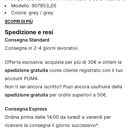
perfettamente lo spirito PUMA. Una fusione di stile e
Modello
:
907853_05
vibrazioni sportive. Questi iconici mini pantaloncini
Colore
:
grey / grey
sono realizzati in misto cotone-modal elasticizzato.
SCOPRI DI PIÙ
Affronta qualsiasi sfida con la libertà di essere te
Spedizione e resi
stessa. Il taglio a mini pantaloncini è ideale per chi
Consegna Standard
ama gli slip a vita media che offrono la massima
copertura.
Consegna in 2-4 giorni lavorativi.
DETTAGLI
Elastico in vita con l'iconico logo PUMA.
Offerta esclusiva: acquista per più di 30€ e ottieni la
Vita media
spedizione gratuita
come cliente registrato con il tuo
Morbido tessuto in misto cotone-modal elasticizzato.
account PUMA.
Elastico in vita morbido al tatto
Non ti sei ancora iscritto? Puoi ancora usufruire della
Copertura massima
spedizione gratuita
per ordini superiori a 50€.
vita media e copertura avvolgente
Consegna Express
Ordina prima delle 14:00 da lunedì a venerdì per
ricevere la consegna il giorno successivo*.