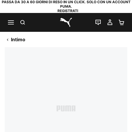
PASSA DA 30 A 60 GIORNI DI RESO IN UN CLICK. SOLO CON UN ACCOUNT
PUMA.
REGISTRATI
RICERCA
CHAT
IL MIO
CA
PUMA.com
Intimo