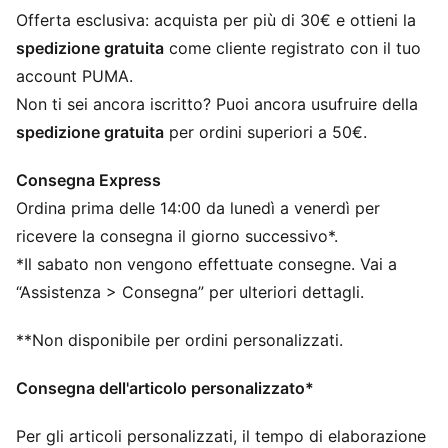
Scomparto principale con zip bidirezionale
Offerta esclusiva: acquista per più di 30€ e ottieni la
Tasca anteriore con zip
spedizione gratuita
come cliente registrato con il tuo
Tracolla regolabile
account PUMA.
Manico in tessuto resistente
Non ti sei ancora iscritto? Puoi ancora usufruire della
Dimensioni: L 22,5 cm / P 9,5 cm / A 13,5 cm
spedizione gratuita
per ordini superiori a 50€.
Capacità: 2 L
Loghi PUMA
Consegna Express
Ordina prima delle 14:00 da lunedì a venerdì per
ricevere la consegna il giorno successivo*.
*Il sabato non vengono effettuate consegne. Vai a
“Assistenza > Consegna” per ulteriori dettagli.
**Non disponibile per ordini personalizzati.
Consegna dell'articolo personalizzato*
Per gli articoli personalizzati, il tempo di elaborazione