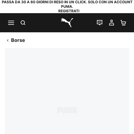
PASSA DA 30 A 60 GIORNI DI RESO IN UN CLICK. SOLO CON UN ACCOUNT
PUMA.
REGISTRATI
RICERCA
CHAT
IL MIO
CA
PUMA.com
Borse