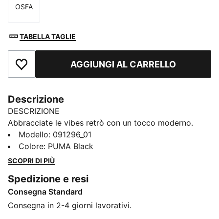
OSFA
Taglia
TABELLA TAGLIE
AGGIUNGI AL CARRELLO
Aggiungi ai Preferiti
Descrizione
DESCRIZIONE
Abbracciate le vibes retrò con un tocco moderno.
Questa borsa presenta un'apertura a zip bidirezionale,
Modello
:
091296_01
tasca anteriore con zip e tracolla regolabile. Perfetto
Colore
:
PUMA Black
per le tue avventure quotidiane. Trasporta i tuoi
SCOPRI DI PIÙ
oggetti essenziali con stile e mostra il tuo orgoglio
Spedizione e resi
PUMA.
Consegna Standard
CARATTERISTICHE + VANTAGGI
Con almeno il 30% di materiale riciclato
Consegna in 2-4 giorni lavorativi.
DETTAGLI