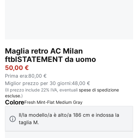
Maglia retro AC Milan
ftblSTATEMENT da uomo
50,00 €
Prima era
:
80,00 €
Miglior prezzo per 30 giorni
:
48,00 €
(Il prezzo include 22% IVA, eventuali
spese di spedizione
escluse.
)
Colore
:
Esaurito
Fresh Mint-Flat Medium Gray
Il/la modello/a è alto/a 186 cm e indossa la
taglia M.