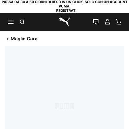
PASSA DA 30 A 60 GIORNI DI RESO IN UN CLICK. SOLO CON UN ACCOUNT
PUMA.
REGISTRATI
RICERCA
CHAT
IL MIO
CA
PUMA.com
Maglie Gara