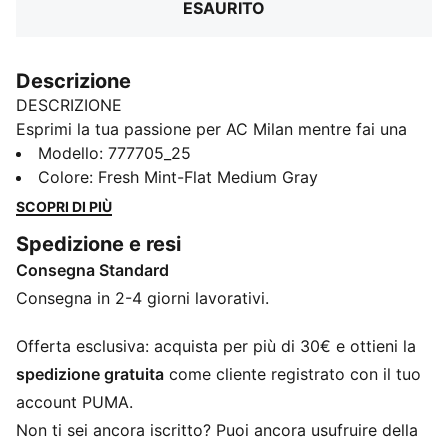
ESAURITO
Descrizione
DESCRIZIONE
Esprimi la tua passione per AC Milan mentre fai una
dichiarazione di stile quotidiano in questa maglia di
Modello
:
777705_25
ispirazione retrò. L'iconico stemma del club, le
Colore
:
Fresh Mint-Flat Medium Gray
maniche corte e la vestibilità regolare ti permettono di
SCOPRI DI PIÙ
mostrare il tuo spirito rossonero in tutta comodità.
Spedizione e resi
CARATTERISTICHE + VANTAGGI
Consegna Standard
Con almeno il 50% di materiale riciclato
DETTAGLI
Consegna in 2-4 giorni lavorativi.
Vestibilità regolare
190 g/m², piqué
Offerta esclusiva: acquista per più di 30€ e ottieni la
Girocollo
spedizione gratuita
come cliente registrato con il tuo
Maniche corte
account PUMA.
Logo ufficiale della squadra
Non ti sei ancora iscritto? Puoi ancora usufruire della