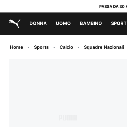
PASSA DA 30 
DONNA
UOMO
BAMBINO
SPORT
PUMA.com
PUMA x TRANSFORMERS
PUMA x DORA THE EXPLORER
Scarpe facili da indossare
Abbigliamento a meno di 40 €
Home
Sports
Calcio
Squadre Nazionali