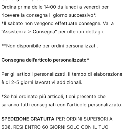
DETTAGLI
Ordina prima delle 14:00 da lunedì a venerdì per
Vestibilità: Regolare
Materiale principale: Jacquard double face
ricevere la consegna il giorno successivo*.
Collo: Girocollo
*Il sabato non vengono effettuate consegne. Vai a
Maniche corte
“Assistenza > Consegna” per ulteriori dettagli.
Pannelli in mesh per la ventilazione
Loghi del team e PUMA
**Non disponibile per ordini personalizzati.
Consegna dell'articolo personalizzato*
Per gli articoli personalizzati, il tempo di elaborazione
è di 2-5 giorni lavorativi addizionali.
*Se hai ordinato più articoli, tieni presente che
saranno tutti consegnati con l'articolo personalizzato.
SPEDIZIONE GRATUITA
PER ORDINI SUPERIORI A
50€. RESI ENTRO 60 GIORNI SOLO CON IL TUO