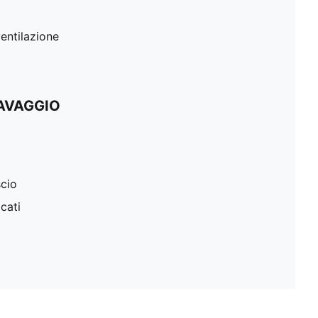
ventilazione
LAVAGGIO
scio
cati