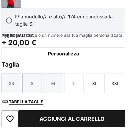
PUMA Red-PUMA Black
Il/la modello/a è alto/a 174 cm e indossa la
taglia S.
Aggiungi un nome o un numero alla tua maglia personalizzata.
PERSONALIZZA
+
20,00 €
Personalizza
Taglia
XS
S
M
L
XL
XXL
Taglia
Taglia
Taglia
Taglia
Taglia
Taglia
TABELLA TAGLIE
AGGIUNGI AL CARRELLO
Aggiungi ai Preferiti