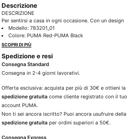
Descrizione
DESCRIZIONE
Per sentirsi a casa in ogni occasione. Con un design
ispirato allo spirito avventuroso del paese, il
Modello
:
783201_01
completo Home dell’Austria rende omaggio ai tifosi
Colore
:
PUMA Red-PUMA Black
della squadra ed è pronto a rappresentare la scena
SCOPRI DI PIÙ
più grande del mondo. Pensata per i tifosi, la maglia
Spedizione e resi
Replica ripropone lo stesso look da partita con una
Consegna Standard
silhouette, dettagli e materiali casual, ideali sia per il
giorno della partita che per l'abbigliamento di tutti i
Consegna in 2-4 giorni lavorativi.
giorni.
CARATTERISTICHE + VANTAGGI
Offerta esclusiva: acquista per più di 30€ e ottieni la
GESTIONE DELL’UMIDITÀ: la tecnologia dryCELL di
spedizione gratuita
come cliente registrato con il tuo
PUMA assorbe l’umidità e il sudore e ti mantiene
account PUMA.
sempre asciutto e a tuo agio
Non ti sei ancora iscritto? Puoi ancora usufruire della
Nell'ambito del programma RE:FIBRE, questo capo è
spedizione gratuita
per ordini superiori a 50€.
realizzato con almeno il 95% di materiale riciclato
proveniente da rifiuti tessili e altri materiali usati
Consegna Express