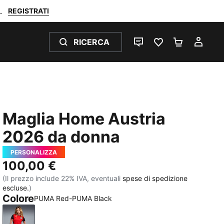
REGISTRATI
.
RICERCA
CHAT
PREFERITI 0
CARRELL
IL M
Maglia Home Austria
2026 da donna
PERSONALIZZA
100,00 €
(Il prezzo include 22% IVA, eventuali
spese di spedizione
escluse.
)
Colore
PUMA Red-PUMA Black