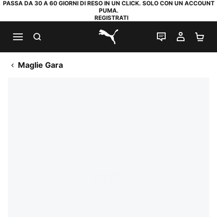
PASSA DA 30 A 60 GIORNI DI RESO IN UN CLICK. SOLO CON UN ACCOUNT
PUMA.
REGISTRATI
RICERCA
CHAT
IL MIO
CA
PUMA.com
Maglie Gara