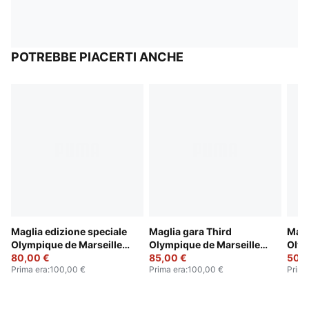
POTREBBE PIACERTI ANCHE
Maglia edizione speciale
Maglia gara Third
Magl
Olympique de Marseille
Olympique de Marseille
Olym
da uomo
80,00 €
25/26 da uomo
85,00 €
25/2
50,0
Prima era
:
100,00 €
Prima era
:
100,00 €
Prima