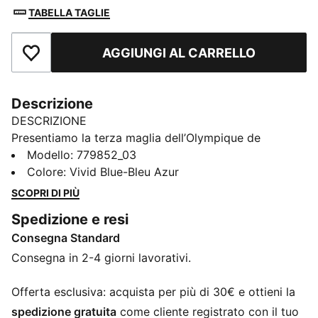
TABELLA TAGLIE
AGGIUNGI AL CARRELLO
Aggiungi ai Preferiti
Descrizione
DESCRIZIONE
Presentiamo la terza maglia dell’Olympique de
Marseille per la stagione 25/26: un omaggio audace ai
Modello
:
779852_03
portuali di Marsiglia. Veri pilastri del porto e tifosi
Colore
:
Vivid Blue-Bleu Azur
instancabili dell’OM, incarnano lo spirito combattivo e
SCOPRI DI PIÙ
la resilienza di uno dei club più iconici di Francia. Un
Spedizione e resi
design che unisce tradizione e orgoglio, pronto a
Consegna Standard
lasciare il segno dentro e fuori dal campo.
CARATTERISTICHE + VANTAGGI
Consegna in 2-4 giorni lavorativi.
dryCELL: i materiali ad alte prestazioni eliminano il
sudore dalla pelle e garantiscono freschezza e
Offerta esclusiva: acquista per più di 30€ e ottieni la
comodità durante l’esercizio fisico
spedizione gratuita
come cliente registrato con il tuo