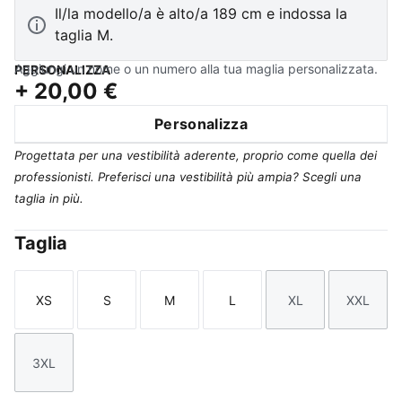
Il/la modello/a è alto/a 189 cm e indossa la
taglia M.
Aggiungi un nome o un numero alla tua maglia personalizzata.
PERSONALIZZA
+
20,00 €
Personalizza
Progettata per una vestibilità aderente, proprio come quella dei
professionisti. Preferisci una vestibilità più ampia? Scegli una
taglia in più.
Taglia
XS
S
M
L
XL
XXL
Taglia
Taglia
Taglia
Taglia
Taglia
Taglia
3XL
Taglia