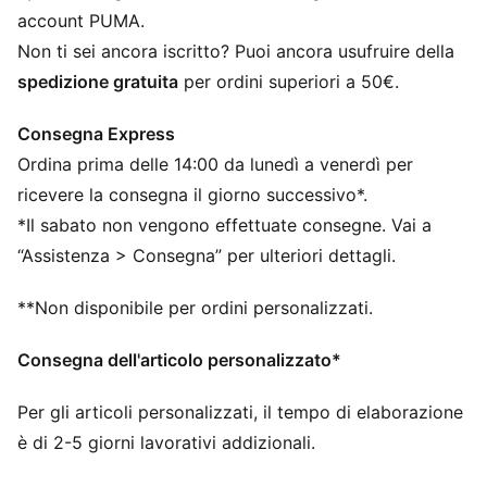
Con almeno il 90% di materiale riciclato
account PUMA.
DETTAGLI
Non ti sei ancora iscritto? Puoi ancora usufruire della
Vestibilità: Slim
spedizione gratuita
per ordini superiori a 50€.
Materiale principale 2: Dobby
Collo: Girocollo
Consegna Express
Maniche corte
Ordina prima delle 14:00 da lunedì a venerdì per
Lunghezza: Regolare
Indossata dai giocatori durante la stagione 25/26
ricevere la consegna il giorno successivo*.
Dettagli del marchio della squadra e PUMA
*Il sabato non vengono effettuate consegne. Vai a
“Assistenza > Consegna” per ulteriori dettagli.
**Non disponibile per ordini personalizzati.
Consegna dell'articolo personalizzato*
Per gli articoli personalizzati, il tempo di elaborazione
è di 2-5 giorni lavorativi addizionali.