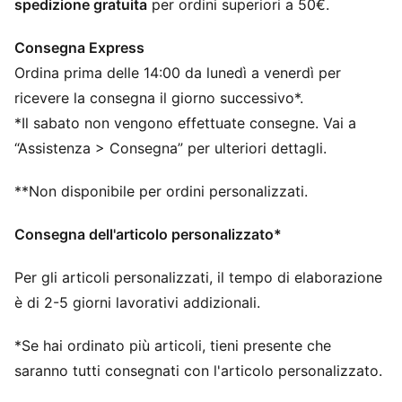
spedizione gratuita
per ordini superiori a 50€.
DETTAGLI
Vestibilità: Regolare
Consegna Express
Materiale principale 2: Jacquard double face
Ordina prima delle 14:00 da lunedì a venerdì per
Collo: Girocollo
Maniche lunghe
ricevere la consegna il giorno successivo*.
Lunghezza: Regolare
*Il sabato non vengono effettuate consegne. Vai a
Dettagli del marchio della squadra e PUMA
“Assistenza > Consegna” per ulteriori dettagli.
**Non disponibile per ordini personalizzati.
Consegna dell'articolo personalizzato*
Per gli articoli personalizzati, il tempo di elaborazione
è di 2-5 giorni lavorativi addizionali.
*Se hai ordinato più articoli, tieni presente che
saranno tutti consegnati con l'articolo personalizzato.