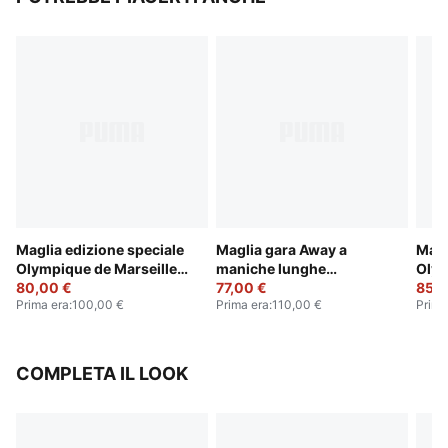
Maglia edizione speciale
Maglia gara Away a
Magl
Olympique de Marseille
maniche lunghe
Olym
da uomo
80,00 €
Olympique de Marseille
77,00 €
25/2
85,0
Prima era
:
100,00 €
Prima era
:
110,00 €
Prima
25/26 da uomo
COMPLETA IL LOOK