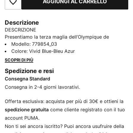
AGGIUNGI AL CARRELLO
Aggiungi ai Preferiti
Descrizione
DESCRIZIONE
Presentiamo la terza maglia dell’Olympique de
Marseille per la stagione 25/26: un omaggio audace ai
Modello
:
779854_03
portuali di Marsiglia. Veri pilastri del porto e tifosi
Colore
:
Vivid Blue-Bleu Azur
instancabili dell’OM, incarnano lo spirito combattivo e
SCOPRI DI PIÙ
la resilienza di uno dei club più iconici di Francia. Un
Spedizione e resi
design che unisce tradizione e orgoglio, pronto a
Consegna Standard
lasciare il segno dentro e fuori dal campo.
CARATTERISTICHE + VANTAGGI
Consegna in 2-4 giorni lavorativi.
dryCELL: I materiali ad alte prestazioni eliminano il
sudore dalla pelle e garantiscono freschezza e
Offerta esclusiva: acquista per più di 30€ e ottieni la
comodità durante l’esercizio fisico
spedizione gratuita
come cliente registrato con il tuo
Nell'ambito del programma RE:FIBRE, questo capo è
account PUMA.
realizzato con almeno il 95% di materiale riciclato
Non ti sei ancora iscritto? Puoi ancora usufruire della
proveniente da scarti tessili e altri materiali usati