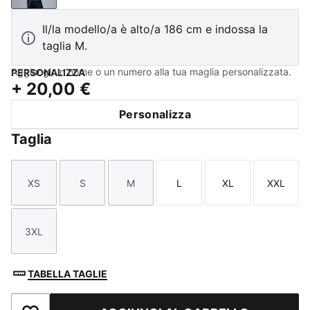
Il/la modello/a è alto/a 186 cm e indossa la
taglia M.
Aggiungi un nome o un numero alla tua maglia personalizzata.
PERSONALIZZA
+
20,00 €
Personalizza
Taglia
XS
S
M
L
XL
XXL
Taglia
Taglia
Taglia
Taglia
Taglia
Taglia
3XL
Taglia
TABELLA TAGLIE