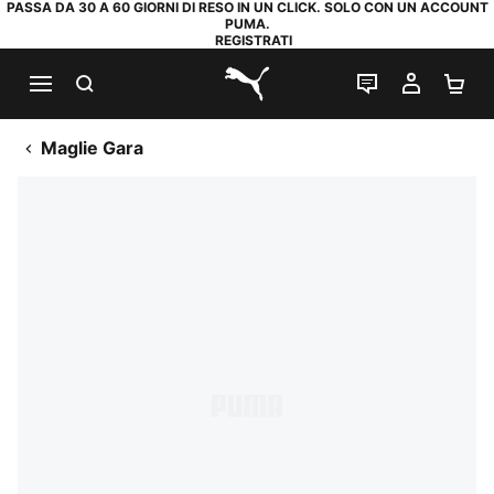
PASSA DA 30 A 60 GIORNI DI RESO IN UN CLICK. SOLO CON UN ACCOUNT
PUMA.
REGISTRATI
RICERCA
CHAT
IL MIO
CA
PUMA.com
Maglie Gara