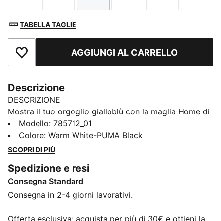
TABELLA TAGLIE
AGGIUNGI AL CARRELLO
Aggiungi ai Preferiti
Descrizione
DESCRIZIONE
Mostra il tuo orgoglio gialloblù con la maglia Home di
questa stagione. Con la sua base bianca e la storica
Modello
:
785712_01
croce nera, è pensata per chi vuole portare i colori del
Colore
:
Warm White-PUMA Black
Parma con stile, dentro e fuori dallo stadio.
SCOPRI DI PIÙ
CARATTERISTICHE + VANTAGGI
Spedizione e resi
Creato con almeno il 50% di materiale riciclato
Consegna Standard
DETTAGLI
Vestibilità: Regolare
Consegna in 2-4 giorni lavorativi.
Collo: Colletto
Maniche corte
Offerta esclusiva: acquista per più di 30€ e ottieni la