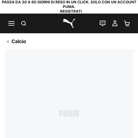
PASSA DA 30 A 60 GIORNI DI RESO IN UN CLICK. SOLO CON UN ACCOUNT
PUMA.
REGISTRATI
RICERCA
CHAT
IL MIO
CA
PUMA.com
Calcio