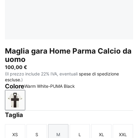
Maglia gara Home Parma Calcio da
uomo
100,00 €
(Il prezzo include 22% IVA, eventuali
spese di spedizione
escluse.
)
Colore
Warm White-PUMA Black
Warm White-PUMA Black
Taglia
XS
S
M
L
XL
XXL
Taglia
Taglia
Taglia
Taglia
Taglia
Taglia