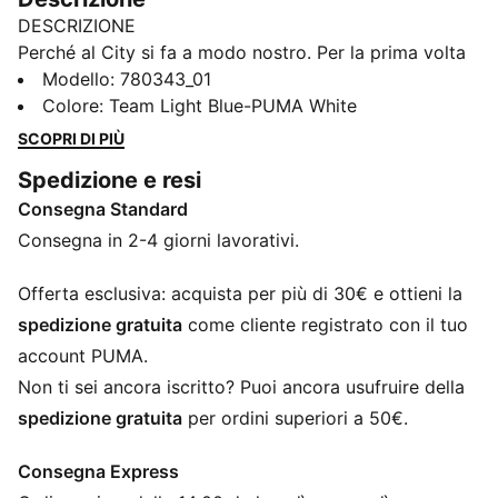
DESCRIZIONE
Perché al City si fa a modo nostro. Per la prima volta
nella storia del club, la maglia home sfoggia la sash, la
Modello
:
780343_01
striscia diagonale diventata iconica nelle trasferte.
Colore
:
Team Light Blue-PUMA White
Unita all’inconfondibile Sky Blue e reinventata per la
SCOPRI DI PIÙ
nuova generazione, è un ponte con il nostro passato,
Spedizione e resi
uno sguardo al futuro, e un promemoria: qui le cose si
Consegna Standard
fanno diversamente. Dentro e fuori dal campo.
CARATTERISTICHE + VANTAGGI
Consegna in 2-4 giorni lavorativi.
COMFORT: tecnologia di traspirazione dell'umidità
dryCELL, progettata per mantenervi asciutti e comodi
Offerta esclusiva: acquista per più di 30€ e ottieni la
DETTAGLI
spedizione gratuita
come cliente registrato con il tuo
Vestibilità regolare
account PUMA.
Maniche corte
Non ti sei ancora iscritto? Puoi ancora usufruire della
Girocollo
spedizione gratuita
per ordini superiori a 50€.
Logo PUMA sul petto a destra
Stemma del Manchester City sul petto a sinistra
Consegna Express
PUMA per bambini: consigliata per bambini dai