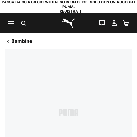
PASSA DA 30 A 60 GIORNI DI RESO IN UN CLICK. SOLO CON UN ACCOUNT
PUMA.
REGISTRATI
RICERCA
CHAT
IL MIO
CA
PUMA.com
Bambine