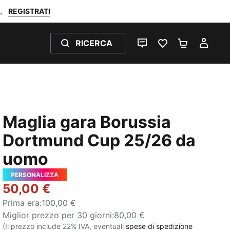
REGISTRATI
.
RICERCA
CHAT
PREFERITI 0
CARRELL
IL M
Maglia gara Borussia
Dortmund Cup 25/26 da
uomo
PERSONALIZZA
50,00 €
Prima era
:
100,00 €
Miglior prezzo per 30 giorni
:
80,00 €
(Il prezzo include 22% IVA, eventuali
spese di spedizione