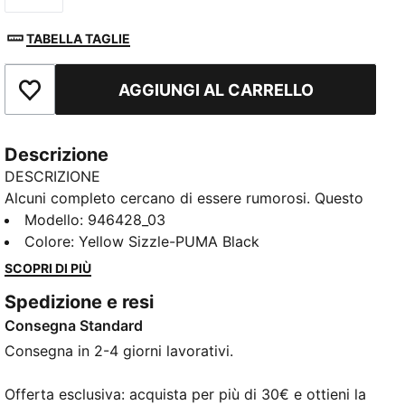
TABELLA TAGLIE
AGGIUNGI AL CARRELLO
Aggiungi ai Preferiti
Descrizione
DESCRIZIONE
Alcuni completo cercano di essere rumorosi. Questo
non ne ha bisogno. Il completo 25/26 rende omaggio
Modello
:
946428_03
alla squadra del BVB del 1965/66, la prima squadra
Colore
:
Yellow Sizzle-PUMA Black
tedesca a vincere una competizione europea per
SCOPRI DI PIÙ
club. Con una stampa tonale ispirata a quella storica
Spedizione e resi
corsa e uno stemma retrò che aggiunge un tocco
Consegna Standard
finale, è la prova che a volte nulla fa più rumore di
una tranquilla sicurezza.
Consegna in 2-4 giorni lavorativi.
CARATTERISTICHE + VANTAGGI
COMFORT: tecnologia di traspirazione dell'umidità
Offerta esclusiva: acquista per più di 30€ e ottieni la