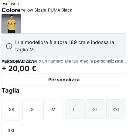
escluse.
)
Colore
Yellow Sizzle-PUMA Black
Yellow Sizzle-PUMA Black
Il/la modello/a è alto/a 189 cm e indossa la
taglia M.
Aggiungi un nome o un numero alla tua maglia personalizzata.
PERSONALIZZA
+
20,00 €
Personalizza
Taglia
XS
S
M
L
XL
XXL
Taglia
Taglia
Taglia
Taglia
Taglia
Taglia
3XL
Taglia