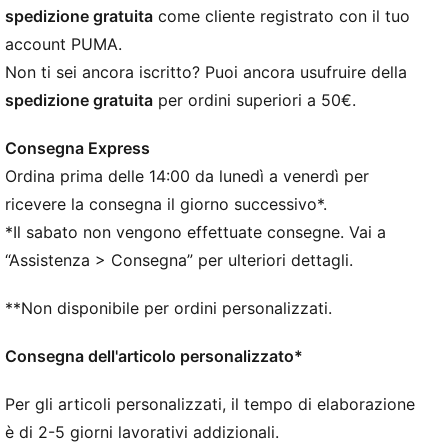
dryCELL, progettata per mantenervi asciutti e
spedizione gratuita
come cliente registrato con il tuo
comodi
account PUMA.
Nell'ambito del programma RE:FIBRE, questo capo è
Non ti sei ancora iscritto? Puoi ancora usufruire della
realizzato con almeno il 95% di materiale riciclato
spedizione gratuita
per ordini superiori a 50€.
proveniente da scarti tessili e altri materiali usati
DETTAGLI
Consegna Express
Vestibilità regolare
Ordina prima delle 14:00 da lunedì a venerdì per
Materiale principale: Jacquard double face
Maniche corte
ricevere la consegna il giorno successivo*.
Girocollo
*Il sabato non vengono effettuate consegne. Vai a
Dettagli del marchio ufficiale della squadra
“Assistenza > Consegna” per ulteriori dettagli.
**Non disponibile per ordini personalizzati.
Consegna dell'articolo personalizzato*
Per gli articoli personalizzati, il tempo di elaborazione
è di 2-5 giorni lavorativi addizionali.