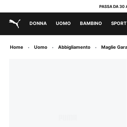
PASSA DA 30 
DONNA
UOMO
BAMBINO
SPORT
PUMA.com
PUMA x TRANSFORMERS
PUMA x DORA THE EXPLORER
Scarpe facili da indossare
Abbigliamento a meno di 40 €
Home
Uomo
Abbigliamento
Maglie Gar