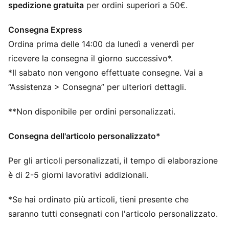
spedizione gratuita
per ordini superiori a 50€.
Maniche corte
Stemma del Senegal sul petto a sinistra
Consegna Express
Pannelli laterali curvi in rete per la traspirazione
Ordina prima delle 14:00 da lunedì a venerdì per
Logo PUMA Cat sul petto a destra
ricevere la consegna il giorno successivo*.
*Il sabato non vengono effettuate consegne. Vai a
“Assistenza > Consegna” per ulteriori dettagli.
**Non disponibile per ordini personalizzati.
Consegna dell'articolo personalizzato*
Per gli articoli personalizzati, il tempo di elaborazione
è di 2-5 giorni lavorativi addizionali.
*Se hai ordinato più articoli, tieni presente che
saranno tutti consegnati con l'articolo personalizzato.