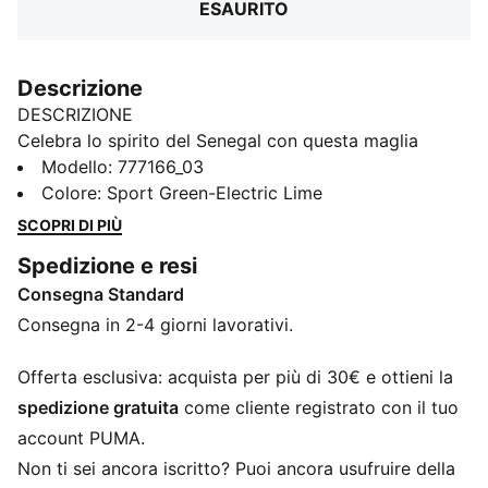
ESAURITO
Descrizione
DESCRIZIONE
Celebra lo spirito del Senegal con questa maglia
PUMA. Caratterizzato dal distintivo della FSF e da un
Modello
:
777166_03
design ispirato all'espressione futura, incarna
Colore
:
Sport Green-Electric Lime
l'atteggiamento coraggioso dei Leoni di Teranga.
SCOPRI DI PIÙ
Indossalo con orgoglio e senti l'energia dello Stade
Spedizione e resi
Léopold Sédar Senghor.
Consegna Standard
CARATTERISTICHE + VANTAGGI
Nell'ambito del programma RE:FIBRE, questo capo è
Consegna in 2-4 giorni lavorativi.
realizzato con almeno il 95% di materiale riciclato
proveniente da scarti tessili e altri materiali usati
Offerta esclusiva: acquista per più di 30€ e ottieni la
DETTAGLI
spedizione gratuita
come cliente registrato con il tuo
Vestibilità regolare
account PUMA.
Tessuto jacquard sul pannello anteriore, posteriore e
Non ti sei ancora iscritto? Puoi ancora usufruire della
sulle maniche