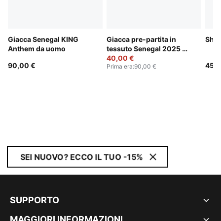
Giacca Senegal KING
Giacca pre-partita in
Shor
Anthem da uomo
tessuto Senegal 2025 da
uomo
40,00 €
90,00 €
45,0
Prima era
:
90,00 €
SEI NUOVO? ECCO IL TUO -15%
SUPPORTO
MAGGIORI INFORMAZIONI