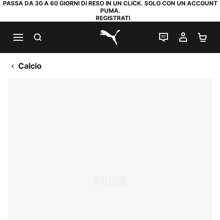
PASSA DA 30 A 60 GIORNI DI RESO IN UN CLICK. SOLO CON UN ACCOUNT
PUMA.
REGISTRATI
RICERCA
CHAT
IL MIO
CA
PUMA.com
Calcio