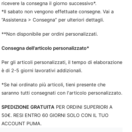
Dettagli del marchio della squadra e PUMA
ricevere la consegna il giorno successivo*.
PUMA per ragazzi: per bambini più grandi dagli otto
*Il sabato non vengono effettuate consegne. Vai a
ai sedici anni
“Assistenza > Consegna” per ulteriori dettagli.
**Non disponibile per ordini personalizzati.
Consegna dell'articolo personalizzato*
Per gli articoli personalizzati, il tempo di elaborazione
è di 2-5 giorni lavorativi addizionali.
*Se hai ordinato più articoli, tieni presente che
saranno tutti consegnati con l'articolo personalizzato.
SPEDIZIONE GRATUITA
PER ORDINI SUPERIORI A
50€. RESI ENTRO 60 GIORNI SOLO CON IL TUO
ACCOUNT PUMA.