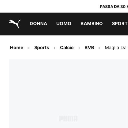
PASSA DA 30 
DONNA
UOMO
BAMBINO
SPORT
PUMA.com
PUMA x TRANSFORMERS
PUMA x DORA THE EXPLORER
Scarpe facili da indossare
Abbigliamento a meno di 40 €
Home
Sports
Calcio
BVB
Maglia Da