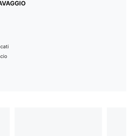
LAVAGGIO
cati
scio