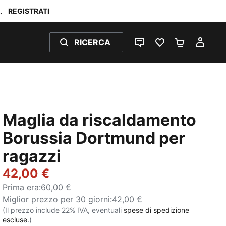
REGISTRATI
.
RICERCA
CHAT
PREFERITI 0
CARRELL
IL M
Maglia da riscaldamento
Borussia Dortmund per
ragazzi
42,00 €
Prima era
:
60,00 €
Miglior prezzo per 30 giorni
:
42,00 €
(Il prezzo include 22% IVA, eventuali
spese di spedizione
escluse.
)