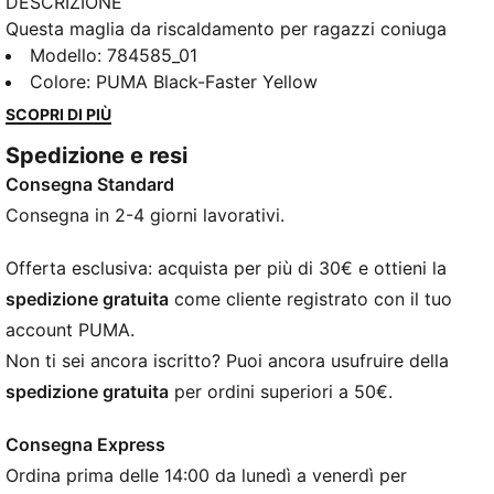
DESCRIZIONE
Questa maglia da riscaldamento per ragazzi coniuga
lo stile leggendario del club con un design orientato
Modello
:
784585_01
alle prestazioni. Che tu ti stia preparando per la
Colore
:
PUMA Black-Faster Yellow
partita o che tu voglia dimostrare per quale squadra
SCOPRI DI PIÙ
tifi nella vita di tutti i giorni, questa maglia del
Spedizione e resi
Borussia Dortmund ti consente di incarnare i colori
Consegna Standard
del club.
CARATTERISTICHE + VANTAGGI
Consegna in 2-4 giorni lavorativi.
GESTIONE DELL’UMIDITÀ: la tecnologia dryCELL di
PUMA assorbe l’umidità e il sudore e ti mantiene
Offerta esclusiva: acquista per più di 30€ e ottieni la
sempre asciutto e a tuo agio
spedizione gratuita
come cliente registrato con il tuo
Realizzato al 100% in materiale riciclato, escluse
account PUMA.
finiture e decorazioni
Non ti sei ancora iscritto? Puoi ancora usufruire della
DETTAGLI
spedizione gratuita
per ordini superiori a 50€.
Vestibilità: Regolare
Materiale principale: Intreccio
Consegna Express
Collo: Girocollo
Ordina prima delle 14:00 da lunedì a venerdì per
Maniche corte