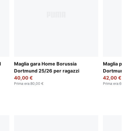
d
Maglia gara Home Borussia
Maglia pre-p
Dortmund 25/26 per ragazzi
Dortmund pe
40,00 €
42,00 €
Prima era
:
80,00 €
Prima era
:
60,00 