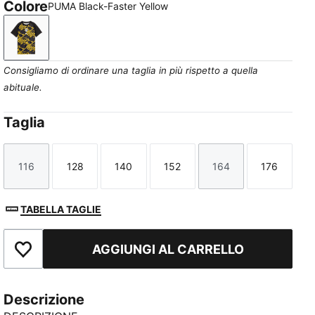
Colore
PUMA Black-Faster Yellow
PUMA Black-Faster Yellow
Consigliamo di ordinare una taglia in più rispetto a quella
abituale.
Taglia
116
128
140
152
164
176
Taglia
Taglia
Taglia
Taglia
Taglia
Taglia
TABELLA TAGLIE
AGGIUNGI AL CARRELLO
Aggiungi ai Preferiti
Descrizione