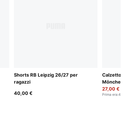
Shorts RB Leipzig 26/27 per
Calzettoni 
ragazzi
Mönchengla
ragazzi
27,00 €
40,00 €
Prima era
:
40,00 