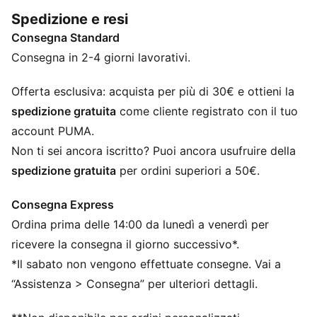
aggiornati e un design rinnovato, combinando
Spedizione e resi
l’autenticità del passato con l’energia del presente.
Consegna Standard
CARATTERISTICHE + VANTAGGI
Con almeno il 90% di materiale riciclato
Consegna in 2-4 giorni lavorativi.
DETTAGLI
Vestibilità: Comoda
Offerta esclusiva: acquista per più di 30€ e ottieni la
Materiale principale: Pique
spedizione gratuita
come cliente registrato con il tuo
Collo: Scollo a V
account PUMA.
Maniche corte
Non ti sei ancora iscritto? Puoi ancora usufruire della
Lunghezza: Corto
spedizione gratuita
per ordini superiori a 50€.
Strisce esclusive T7 sulle maniche
Consegna Express
Ordina prima delle 14:00 da lunedì a venerdì per
ricevere la consegna il giorno successivo*.
*Il sabato non vengono effettuate consegne. Vai a
“Assistenza > Consegna” per ulteriori dettagli.