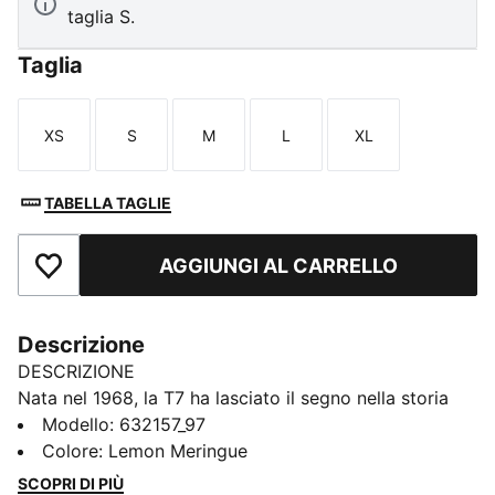
taglia S.
Taglia
XS
S
M
L
XL
Taglia
Taglia
Taglia
Taglia
Taglia
TABELLA TAGLIE
AGGIUNGI AL CARRELLO
Aggiungi ai Preferiti
Descrizione
DESCRIZIONE
Nata nel 1968, la T7 ha lasciato il segno nella storia
dello streetwear. Con le sue linee iconiche, i pannelli
Modello
:
632157_97
laterali affusolati e il branding PUMA, è diventata un
Colore
:
Lemon Meringue
classico senza tempo. Oggi torna con dettagli
SCOPRI DI PIÙ