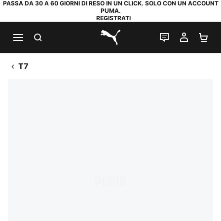
PASSA DA 30 A 60 GIORNI DI RESO IN UN CLICK. SOLO CON UN ACCOUNT
PUMA.
REGISTRATI
RICERCA
CHAT
IL MIO
CA
PUMA.com
T7