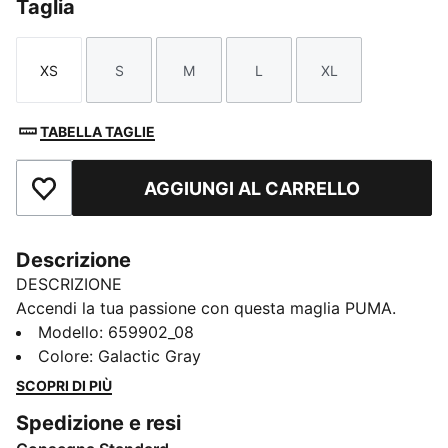
Taglia
XS
S
M
L
XL
Taglia
Taglia
Taglia
Taglia
Taglia
TABELLA TAGLIE
AGGIUNGI AL CARRELLO
Aggiungi ai Preferiti
Descrizione
DESCRIZIONE
Accendi la tua passione con questa maglia PUMA.
Caratterizzato da una stampa dinamica all-over,
Modello
:
659902_08
inserti in mesh e un elegante logo PUMA CAT
Colore
:
Galactic Gray
stampato a inchiostro piatto, è pensato per chi cerca
SCOPRI DI PIÙ
sia prestazioni che stile. Preparati a tracciare la tua
Spedizione e resi
strada.