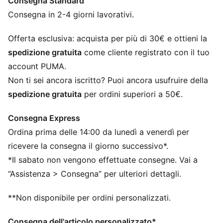
Consegna Standard
CARATTERISTICHE + VANTAGGI
Nell'ambito del programma RE:FIBRE, questo capo è
Consegna in 2-4 giorni lavorativi.
realizzato con almeno il 95% di materiale riciclato
proveniente da scarti tessili e altri materiali usati
Offerta esclusiva: acquista per più di 30€ e ottieni la
DETTAGLI
spedizione gratuita
come cliente registrato con il tuo
Vestibilità regolare
account PUMA.
Gli inserti in rete garantiscono traspirabilità, perfetti
Non ti sei ancora iscritto? Puoi ancora usufruire della
per un uso attivo
spedizione gratuita
per ordini superiori a 50€.
Elegante stampa all-over sul pannello frontale per un
look audace.
Consegna Express
Maniche corte
Ordina prima delle 14:00 da lunedì a venerdì per
Logo PUMA Cat stampato a caldo opaco con
inchiostro piatto sul petto destro
ricevere la consegna il giorno successivo*.
*Il sabato non vengono effettuate consegne. Vai a
“Assistenza > Consegna” per ulteriori dettagli.
**Non disponibile per ordini personalizzati.
Consegna dell'articolo personalizzato*