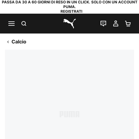
PASSA DA 30 A 60 GIORNI DI RESO IN UN CLICK. SOLO CON UN ACCOUNT
PUMA.
REGISTRATI
RICERCA
CHAT
IL MIO
CA
PUMA.com
Calcio