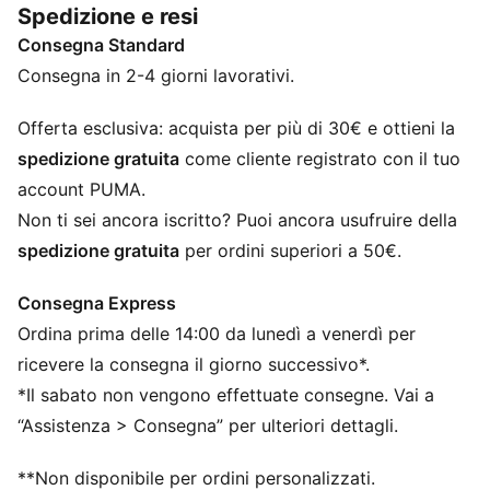
Spedizione e resi
chi desidera libertà e reattività.
Consegna Standard
DETTAGLI
Il design Negative Cut assicura una sensazione di
Consegna in 2-4 giorni lavorativi.
aderenza alla forma per un controllo preciso della
palla
Offerta esclusiva: acquista per più di 30€ e ottieni la
Il corpo in tessuto offre un comfort eccezionale
spedizione gratuita
come cliente registrato con il tuo
durante l'uso prolungato
account PUMA.
Il rovescio in lattice goffrato migliora la flessibilità e la
Non ti sei ancora iscritto? Puoi ancora usufruire della
potenza dei colpi
spedizione gratuita
per ordini superiori a 50€.
Il palmo in lattice supersoft da 3 mm offre una presa e
una durata eccellenti per una presa sicura dei colpi
Consegna Express
Logo PUMA
Ordina prima delle 14:00 da lunedì a venerdì per
ricevere la consegna il giorno successivo*.
*Il sabato non vengono effettuate consegne. Vai a
“Assistenza > Consegna” per ulteriori dettagli.
**Non disponibile per ordini personalizzati.