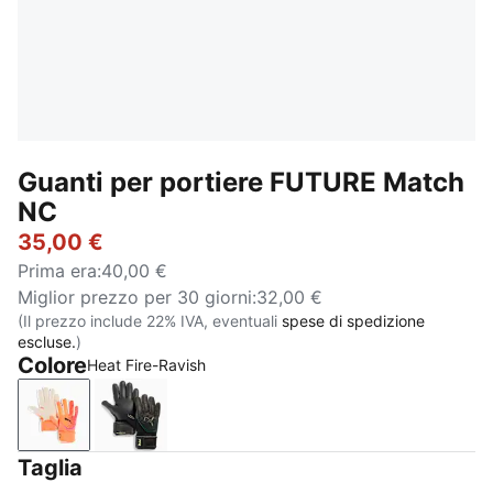
Guanti per portiere FUTURE Match
NC
35,00 €
Prima era
:
40,00 €
Miglior prezzo per 30 giorni
:
32,00 €
(Il prezzo include 22% IVA, eventuali
spese di spedizione
escluse.
)
Colore
Heat Fire-Ravish
Heat Fire-Ravish
PUMA Black-Green Terrain-Fizzy Light
Taglia