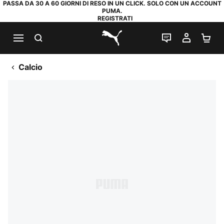
PASSA DA 30 A 60 GIORNI DI RESO IN UN CLICK. SOLO CON UN ACCOUNT
PUMA.
REGISTRATI
RICERCA
CHAT
IL MIO
CA
PUMA.com
Calcio