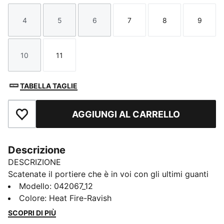
4
5
6
7
8
9
Taglia
Taglia
Taglia
Taglia
Taglia
Taglia
10
11
Taglia
Taglia
TABELLA TAGLIE
AGGIUNGI AL CARRELLO
Aggiungi ai Preferiti
Descrizione
DESCRIZIONE
Scatenate il portiere che è in voi con gli ultimi guanti
di PUMA. Il palmo in lattice supersoft da 3 mm
Modello
:
042067_12
garantisce la presa, il taglio stretto Negative Cut
Colore
:
Heat Fire-Ravish
assicura il controllo e il cinturino in lattice a tutta
SCOPRI DI PIÙ
lunghezza garantisce una chiusura sicura. Perfetti per