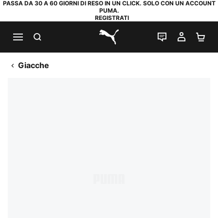
PASSA DA 30 A 60 GIORNI DI RESO IN UN CLICK. SOLO CON UN ACCOUNT
PUMA.
REGISTRATI
RICERCA
CHAT
IL MIO
CA
PUMA.com
Giacche