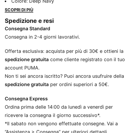
tasche laterali per le mani. L'elasticità a 4 vie e il
Colore
:
Deep Navy
tessuto ripstop resistente alle intemperie consentono
SCOPRI DI PIÙ
di passare dal campo al green, mentre il design
Spedizione e resi
traspirante consente di rimanere comodi tutto il
Consegna Standard
giorno.
CARATTERISTICHE + VANTAGGI
Consegna in 2-4 giorni lavorativi.
Con almeno il 90% di materiale riciclato
Con almeno il 90% di materiale riciclato
Offerta esclusiva: acquista per più di 30€ e ottieni la
DETTAGLI
spedizione gratuita
come cliente registrato con il tuo
Vestibilità regolare
account PUMA.
Materiale principale 2: Antistrappo
Non ti sei ancora iscritto? Puoi ancora usufruire della
Lunghezza giacca standard
spedizione gratuita
per ordini superiori a 50€.
Cappuccio
Maniche lunghe
Consegna Express
Loghi PUMA
Ordina prima delle 14:00 da lunedì a venerdì per
ricevere la consegna il giorno successivo*.
*Il sabato non vengono effettuate consegne. Vai a
“Assistenza > Consegna” per ulteriori dettagli.