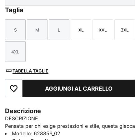
Taglia
S
M
L
XL
XXL
3XL
Taglia
Taglia
Taglia
Taglia
Taglia
Taglia
4XL
Taglia
TABELLA TAGLIE
AGGIUNGI AL CARRELLO
Aggiungi ai Preferiti
Descrizione
DESCRIZIONE
Pensata per chi esige prestazioni e stile, questa giacca
a vento è dotata di cappuccio foderato in rete e
Modello
:
628856_02