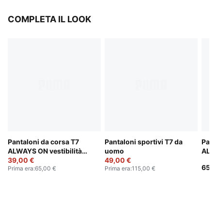
COMPLETA IL LOOK
Pantaloni da corsa T7
Pantaloni sportivi T7 da
Pant
ALWAYS ON vestibilità
uomo
ALW
comoda da uomo
39,00 €
49,00 €
65,0
Prima era
:
65,00 €
Prima era
:
115,00 €