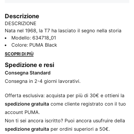
Descrizione
DESCRIZIONE
Nata nel 1968, la T7 ha lasciato il segno nella storia
dello streetwear. Con i suoi caratteristici pannelli
Modello
:
634718_01
laterali, le linee pulite e l'inconfondibile DNA PUMA, la
Colore
:
PUMA Black
T7 ha raggiunto lo status di icona. Questa stagione
SCOPRI DI PIÙ
abbiamo ripresentato questo classico con una palette
Spedizione e resi
di colori audaci, vestibilità comode e cropped e un
Consegna Standard
logo PUMA Cat oversize per un tocco di carattere in
più. Questa giacca sportiva sfoggia i classici dettagli
Consegna in 2-4 giorni lavorativi.
T7.
CARATTERISTICHE + VANTAGGI
Offerta esclusiva: acquista per più di 30€ e ottieni la
Creato con almeno il 50% di materiale riciclato
spedizione gratuita
come cliente registrato con il tuo
DETTAGLI
account PUMA.
Vestibilità: Regolare
Non ti sei ancora iscritto? Puoi ancora usufruire della
Materiale principale: Distanziatore
spedizione gratuita
per ordini superiori a 50€.
Collo: Collo rialzato