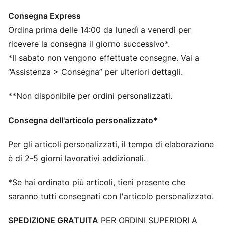
Maniche lunghe
Consegna Express
Chiusura: Zip integrale con cerniera bidirezionale
Ordina prima delle 14:00 da lunedì a venerdì per
Lunghezza: Giacca standard
ricevere la consegna il giorno successivo*.
*Il sabato non vengono effettuate consegne. Vai a
“Assistenza > Consegna” per ulteriori dettagli.
**Non disponibile per ordini personalizzati.
Consegna dell'articolo personalizzato*
Per gli articoli personalizzati, il tempo di elaborazione
è di 2-5 giorni lavorativi addizionali.
*Se hai ordinato più articoli, tieni presente che
saranno tutti consegnati con l'articolo personalizzato.
SPEDIZIONE GRATUITA
PER ORDINI SUPERIORI A