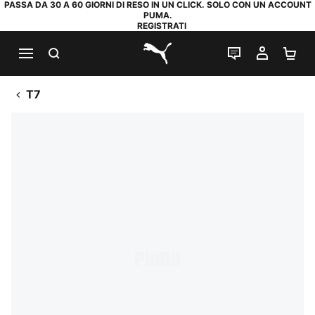
PASSA DA 30 A 60 GIORNI DI RESO IN UN CLICK. SOLO CON UN ACCOUNT
PUMA.
REGISTRATI
RICERCA
CHAT
IL MIO
CA
PUMA.com
T7