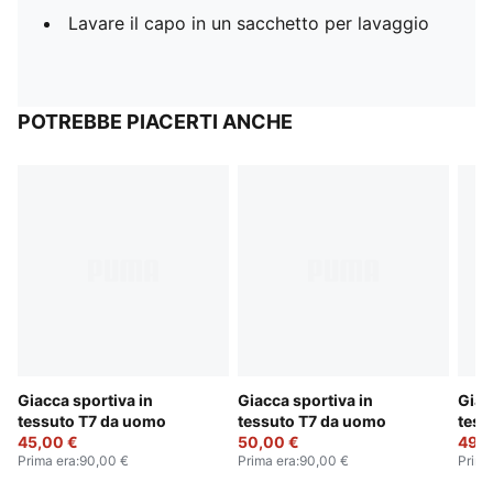
Lavare il capo in un sacchetto per lavaggio
POTREBBE PIACERTI ANCHE
Giacca sportiva in
Giacca sportiva in
Giac
tessuto T7 da uomo
tessuto T7 da uomo
tess
45,00 €
50,00 €
49,0
Prima era
:
90,00 €
Prima era
:
90,00 €
Prima