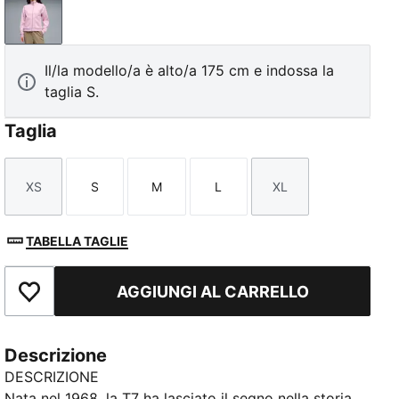
Pearl Pink
Il/la modello/a è alto/a 175 cm e indossa la
taglia S.
Taglia
XS
S
M
L
XL
Taglia
Taglia
Taglia
Taglia
Taglia
TABELLA TAGLIE
AGGIUNGI AL CARRELLO
Aggiungi ai Preferiti
Descrizione
DESCRIZIONE
Nata nel 1968, la T7 ha lasciato il segno nella storia