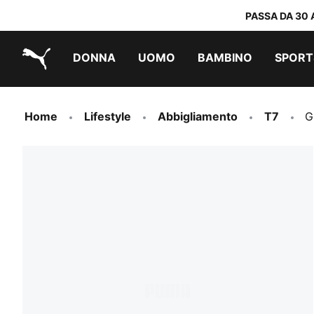
PASSA DA 30 
DONNA
UOMO
BAMBINO
SPORT
PUMA.com
PUMA x DORA THE EXPLORER
Scarpe facili da indossare
Abbigliamento a meno di 40 €
Home
Lifestyle
Abbigliamento
T7
G