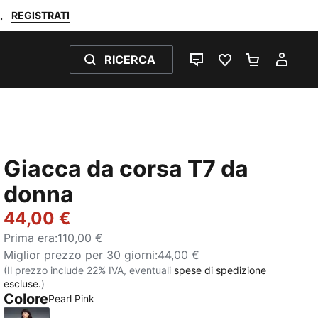
REGISTRATI
.
RICERCA
CHAT
PREFERITI 0
CARRELL
IL M
Giacca da corsa T7 da
donna
44,00 €
Prima era
:
110,00 €
Miglior prezzo per 30 giorni
:
44,00 €
(Il prezzo include 22% IVA, eventuali
spese di spedizione
escluse.
)
Colore
Pearl Pink