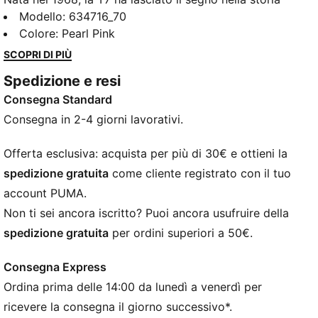
dello streetwear. Con i suoi caratteristici pannelli
Modello
:
634716_70
laterali, le linee pulite e l'inconfondibile DNA PUMA, la
Colore
:
Pearl Pink
T7 ha raggiunto lo status di icona. Questa stagione
SCOPRI DI PIÙ
abbiamo ripresentato questo classico con una palette
Spedizione e resi
di colori audaci, vestibilità comode e cropped e un
Consegna Standard
logo PUMA Cat oversize per un tocco di carattere in
più. Questa giacca sportiva sfoggia i classici dettagli
Consegna in 2-4 giorni lavorativi.
T7.
DETTAGLI
Offerta esclusiva: acquista per più di 30€ e ottieni la
Vestibilità: Comodo
spedizione gratuita
come cliente registrato con il tuo
Materiale principale: Distanziatore
account PUMA.
Collo: Collo rialzato
Non ti sei ancora iscritto? Puoi ancora usufruire della
Maniche lunghe
spedizione gratuita
per ordini superiori a 50€.
Chiusura: Zip integrale
Lunghezza: Giacca standard
Consegna Express
Fondo e polsini a coste
Ordina prima delle 14:00 da lunedì a venerdì per
ricevere la consegna il giorno successivo*.