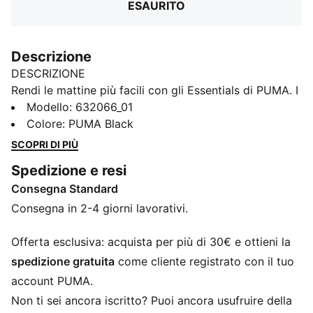
ESAURITO
Descrizione
DESCRIZIONE
Rendi le mattine più facili con gli Essentials di PUMA. I
tuoi nuovi punti di riferimento per le giornate
Modello
:
632066_01
impegnative. Unendo vibes retrò e un tocco moderno,
Colore
:
PUMA Black
questi capi versatili ti faranno sentire comodo e alla
SCOPRI DI PIÙ
moda.
Spedizione e resi
CARATTERISTICHE + VANTAGGI
Consegna Standard
Con almeno il 20% di materiale riciclato
DETTAGLI
Consegna in 2-4 giorni lavorativi.
Vestibilità: Boxy
Materiale principale 2: Distanziatore
Offerta esclusiva: acquista per più di 30€ e ottieni la
Modello con cappuccio
spedizione gratuita
come cliente registrato con il tuo
Maniche lunghe
account PUMA.
Fibbia: Zip integrale
Non ti sei ancora iscritto? Puoi ancora usufruire della
Lunghezza: Regolare