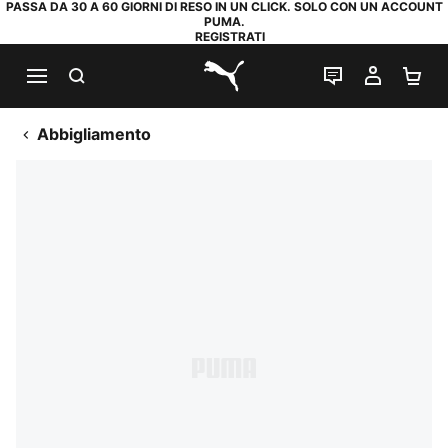
PASSA DA 30 A 60 GIORNI DI RESO IN UN CLICK. SOLO CON UN ACCOUNT
PUMA.
REGISTRATI
RICERCA
CHAT
IL MIO
CA
PUMA.com
Abbigliamento