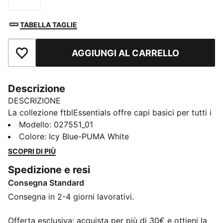
TABELLA TAGLIE
AGGIUNGI AL CARRELLO
Aggiungi ai Preferiti
Descrizione
DESCRIZIONE
La collezione ftblEssentials offre capi basici per tutti i
giorni con un tocco fresco e moderno. Questo
Modello
:
027551_01
cappello a secchiello dona un tocco casual al tuo
Colore
:
Icy Blue-PUMA White
outfit da giorno di partita ed è impreziosito dallo
SCOPRI DI PIÙ
stemma del Manchester City per un tocco ufficiale.
Spedizione e resi
DETTAGLI
Consegna Standard
Progettato per: Lifestyle di PUMA
Circonferenza: 57 cm
Consegna in 2-4 giorni lavorativi.
Stemma del club ricamato sul pannello frontale
Logo PUMA ricamato sul lato
Offerta esclusiva: acquista per più di 30€ e ottieni la