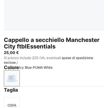
Cappello a secchiello Manchester
City ftblEssentials
25,00 €
(Il prezzo include 22% IVA, eventuali
spese di spedizione
escluse.
)
Colore
Icy Blue-PUMA White
Icy Blue-PUMA White
Taglia
OSFA
Taglia