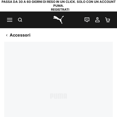
PASSA DA 30 A 60 GIORNI DI RESO IN UN CLICK. SOLO CON UN ACCOUNT
PUMA.
REGISTRATI
RICERCA
CHAT
IL MIO
CA
PUMA.com
Accessori