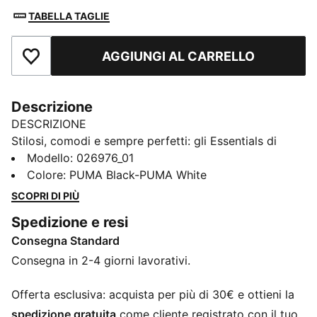
TABELLA TAGLIE
AGGIUNGI AL CARRELLO
Aggiungi ai Preferiti
Descrizione
DESCRIZIONE
Stilosi, comodi e sempre perfetti: gli Essentials di
PUMA sono fatti per le giornate senza pensieri. Dai
Modello
:
026976_01
momenti di relax alle uscite per un caffè, fino alle
Colore
:
PUMA Black-PUMA White
giornate in movimento, questi capi trovano il perfetto
SCOPRI DI PIÙ
mix tra comfort e stile. Semplici, versatili e progettati
Spedizione e resi
per farti sentire al meglio tutto il giorno.
Consegna Standard
CARATTERISTICHE + VANTAGGI
Creato con almeno il 50% di materiale riciclato
Consegna in 2-4 giorni lavorativi.
DETTAGLI
Cappellino stile trucker
Offerta esclusiva: acquista per più di 30€ e ottieni la
Visiera preformata
spedizione gratuita
come cliente registrato con il tuo