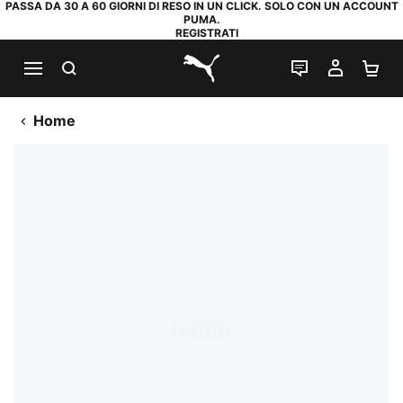
PASSA DA 30 A 60 GIORNI DI RESO IN UN CLICK. SOLO CON UN ACCOUNT
PUMA.
REGISTRATI
RICERCA
CHAT
IL MIO
CA
PUMA.com
Home