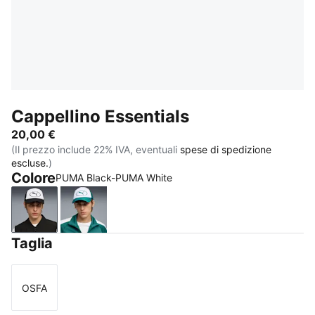
Cappellino Essentials
20,00 €
(Il prezzo include 22% IVA, eventuali
spese di spedizione
escluse.
)
Colore
PUMA Black-PUMA White
PUMA Black-PUMA White
Emerald Ice-PUMA White
Taglia
OSFA
Taglia