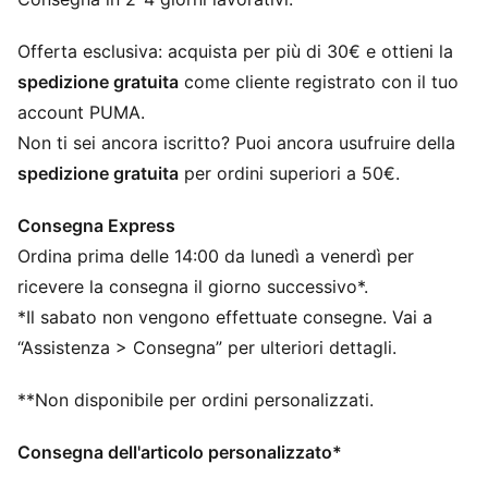
Fascia antisudore
Visiera leggermente curva
Offerta esclusiva: acquista per più di 30€ e ottieni la
Dettagli riflettenti
spedizione gratuita
come cliente registrato con il tuo
Design a 6 pannelli
account PUMA.
Non ti sei ancora iscritto? Puoi ancora usufruire della
spedizione gratuita
per ordini superiori a 50€.
Consegna Express
Ordina prima delle 14:00 da lunedì a venerdì per
ricevere la consegna il giorno successivo*.
*Il sabato non vengono effettuate consegne. Vai a
“Assistenza > Consegna” per ulteriori dettagli.
**Non disponibile per ordini personalizzati.
Consegna dell'articolo personalizzato*