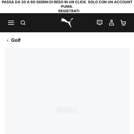
PASSA DA 30 A 60 GIORNI DI RESO IN UN CLICK. SOLO CON UN ACCOUNT
PUMA.
REGISTRATI
RICERCA
CHAT
IL MIO
CA
PUMA.com
Golf