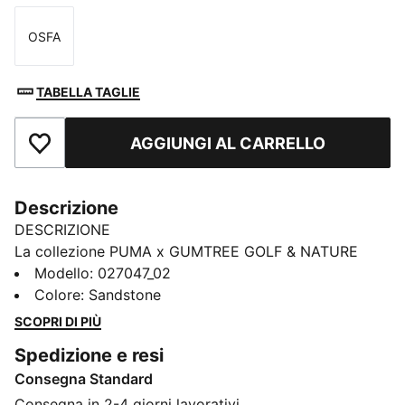
OSFA
Taglia
TABELLA TAGLIE
AGGIUNGI AL CARRELLO
Aggiungi ai Preferiti
Descrizione
DESCRIZIONE
La collezione PUMA x GUMTREE GOLF & NATURE
CLUB esplora attentamente il DNA condiviso tra
Modello
:
027047_02
PUMA e Gumtree Golf & Nature Club con design
Colore
:
Sandstone
ispirati ai colori, alla flora e ai paesaggi dei campi da
SCOPRI DI PIÙ
golf. Questo cappellino da golf si adatta
Spedizione e resi
perfettamente al guardaroba di qualsiasi golfista.
Consegna Standard
DETTAGLI
Materiale ad alte prestazioni
Consegna in 2-4 giorni lavorativi.