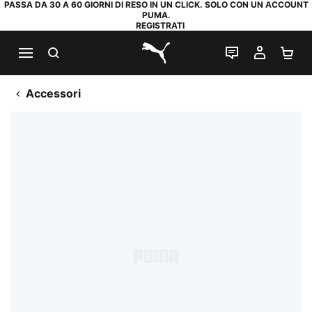
PASSA DA 30 A 60 GIORNI DI RESO IN UN CLICK. SOLO CON UN ACCOUNT
PUMA.
REGISTRATI
RICERCA
CHAT
IL MIO
CA
PUMA.com
Accessori