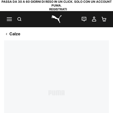
PASSA DA 30 A 60 GIORNI DI RESO IN UN CLICK. SOLO CON UN ACCOUNT
PUMA.
REGISTRATI
RICERCA
CHAT
IL MIO
CA
PUMA.com
Calze