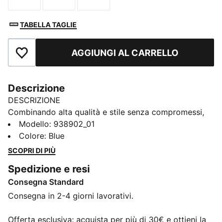
TABELLA TAGLIE
AGGIUNGI AL CARRELLO
Aggiungi ai Preferiti
Descrizione
DESCRIZIONE
Combinando alta qualità e stile senza compromessi,
questi calzini PUMA unisex offrono supporto all'arco
Modello
:
938902_01
plantare e ventilazione, mentre la tecnologia di
Colore
:
Blue
traspirazione consente di camminare comodamente
SCOPRI DI PIÙ
tutto il giorno. Vengono forniti in una confezione da 2.
Spedizione e resi
DETTAGLI
Consegna Standard
Modello unisex
Supporto leggero
Consegna in 2-4 giorni lavorativi.
Tessuto anti-umidità
Ventilazione per un comfort ottimale
Offerta esclusiva: acquista per più di 30€ e ottieni la