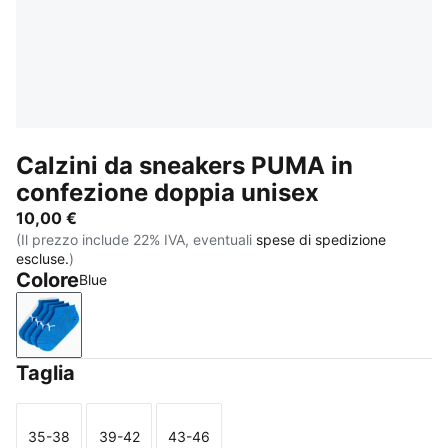
Calzini da sneakers PUMA in
confezione doppia unisex
10,00 €
(Il prezzo include 22% IVA, eventuali
spese di spedizione
escluse.
)
Colore
Blue
Blue
Taglia
35-38
39-42
43-46
Taglia
Taglia
Taglia