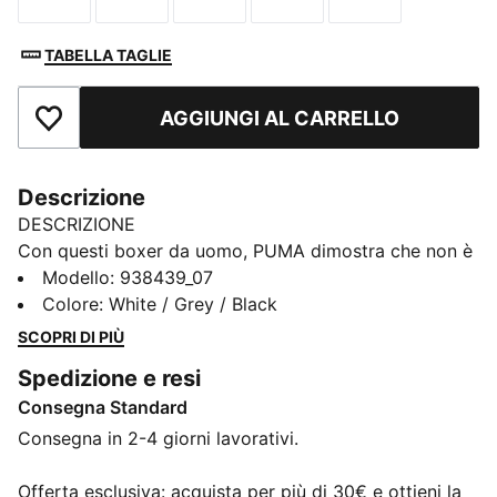
TABELLA TAGLIE
AGGIUNGI AL CARRELLO
Aggiungi ai Preferiti
Descrizione
DESCRIZIONE
Con questi boxer da uomo, PUMA dimostra che non è
necessario scegliere tra design e funzionalità.
Modello
:
938439_07
Realizzati in tessuto elasticizzato di cotone comfort, ti
Colore
:
White / Grey / Black
faranno sentire come a casa. Un altro dettaglio
SCOPRI DI PIÙ
importante è la cintura di comfort in vita. Dai una
Spedizione e resi
rinfrescata al tuo guardaroba con PUMA.
Consegna Standard
DETTAGLI
Comodo cotone stretch
Consegna in 2-4 giorni lavorativi.
Comodo elastico in vita
Tessuto morbido
Offerta esclusiva: acquista per più di 30€ e ottieni la