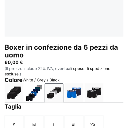
Boxer in confezione da 6 pezzi da
uomo
60,00 €
(Il prezzo include 22% IVA, eventuali
spese di spedizione
escluse.
)
Colore
White / Grey / Black
black
blue / black
White / Grey / Black
blue combo
black / various 
Taglia
S
M
L
XL
XXL
Taglia
Taglia
Taglia
Taglia
Taglia