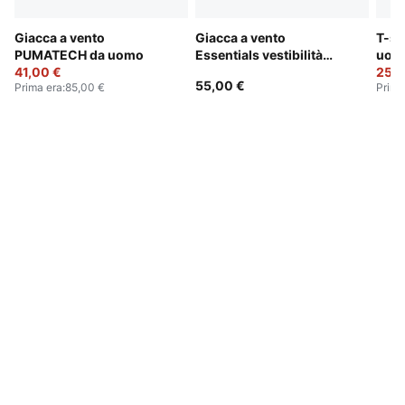
Giacca a vento
Giacca a vento
T-sh
PUMATECH da uomo
Essentials vestibilità
uom
41,00 €
regolare da uomo
25,0
55,00 €
Prima era
:
85,00 €
Prima