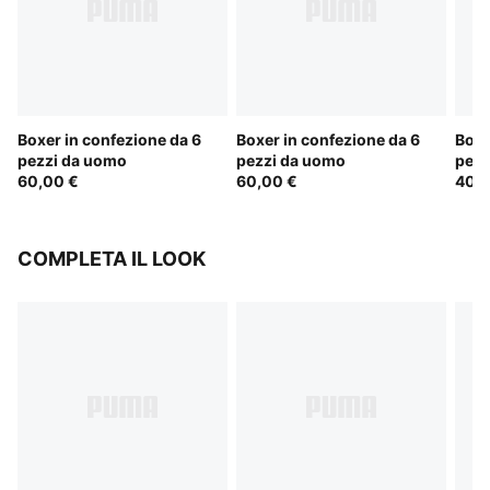
Boxer in confezione da 6
Boxer in confezione da 6
Boxe
pezzi da uomo
pezzi da uomo
pezz
60,00 €
60,00 €
40,0
COMPLETA IL LOOK