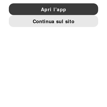
YouTube
Twitter
Pinterest
Instagram
Facebo
© PUMA EUROPE GMBH, 2026. TUTTI I DIRITTI RISERVATI
DATI AZIENDALI E LEGALI