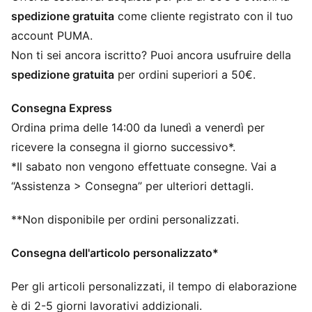
Modello comodo PUMA
spedizione gratuita
come cliente registrato con il tuo
Loghi PUMA
account PUMA.
95% cotone, 5% elastan
Non ti sei ancora iscritto? Puoi ancora usufruire della
spedizione gratuita
per ordini superiori a 50€.
Consegna Express
Ordina prima delle 14:00 da lunedì a venerdì per
ricevere la consegna il giorno successivo*.
*Il sabato non vengono effettuate consegne. Vai a
“Assistenza > Consegna” per ulteriori dettagli.
**Non disponibile per ordini personalizzati.
Consegna dell'articolo personalizzato*
Per gli articoli personalizzati, il tempo di elaborazione
è di 2-5 giorni lavorativi addizionali.