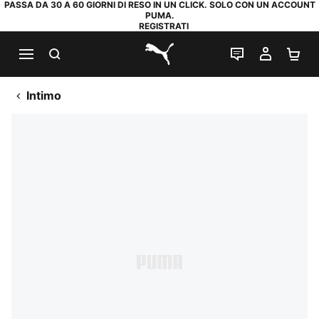
PASSA DA 30 A 60 GIORNI DI RESO IN UN CLICK. SOLO CON UN ACCOUNT
PUMA.
REGISTRATI
RICERCA
CHAT
IL MIO
CA
PUMA.com
Intimo