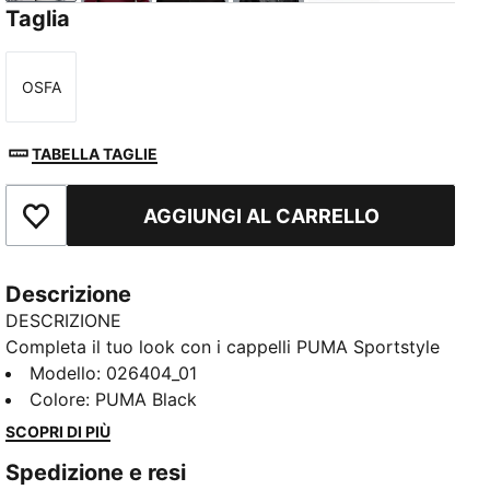
Taglia
OSFA
Taglia
TABELLA TAGLIE
AGGIUNGI AL CARRELLO
Aggiungi ai Preferiti
Descrizione
DESCRIZIONE
Completa il tuo look con i cappelli PUMA Sportstyle
— pensati per attitude, comfort e stile tutto il giorno.
Modello
:
026404_01
Che tu sia in azione o a rilassarti, questi cappelli
Colore
:
PUMA Black
danno un tocco di freschezza a ogni outfit.
SCOPRI DI PIÙ
CARATTERISTICHE + VANTAGGI
Spedizione e resi
Creato con almeno il 50% di materiale riciclato