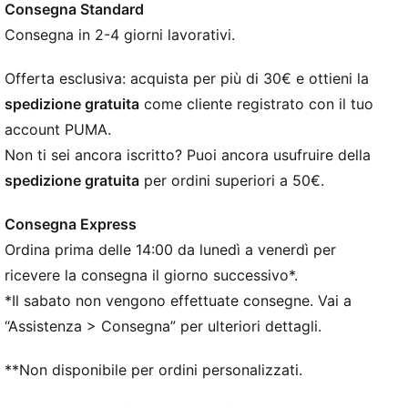
Consegna Standard
DETTAGLI
Vestibilità: Regolare
Consegna in 2-4 giorni lavorativi.
Struttura: Berretto con polsino
Polsino: Polsino medio
Offerta esclusiva: acquista per più di 30€ e ottieni la
Maglia: Maglia liscia
spedizione gratuita
come cliente registrato con il tuo
Freccette: Struttura a 4 freccette
account PUMA.
Maglia a doppio strato
Non ti sei ancora iscritto? Puoi ancora usufruire della
spedizione gratuita
per ordini superiori a 50€.
Consegna Express
Ordina prima delle 14:00 da lunedì a venerdì per
ricevere la consegna il giorno successivo*.
*Il sabato non vengono effettuate consegne. Vai a
“Assistenza > Consegna” per ulteriori dettagli.
**Non disponibile per ordini personalizzati.