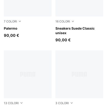
7
COLORI
16
COLORI
Earthy Green-Buttercream
Palermo
Olive Green-PUMA White
Sneakers Suede Classic
unisex
90,00 €
90,00 €
13
COLORI
3
COLORI