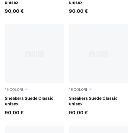
unisex
unisex
90,00 €
90,00 €
16
COLORI
16
COLORI
Haute Coffee-PUMA White
Sneakers Suede Classic
PUMA Navy-PUMA White
Sneakers Suede Classic
unisex
unisex
90,00 €
90,00 €