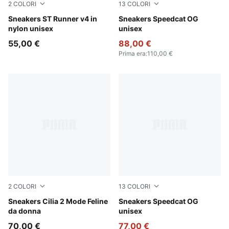
2
COLORI
13
COLORI
Garnet Glow-Evening Blue-PUMA White-Gum
Sneakers ST Runner v4 in
For All Time Red-PUMA Whi
Sneakers Speedcat OG
nylon unisex
unisex
55,00 €
88,00 €
Prima era
:
110,00 €
2
COLORI
13
COLORI
Slate Sky-PUMA Black-Warm White
Sneakers Cilia 2 Mode Feline
Haute Coffee-Frosted Ivory
Sneakers Speedcat OG
da donna
unisex
70,00 €
77,00 €