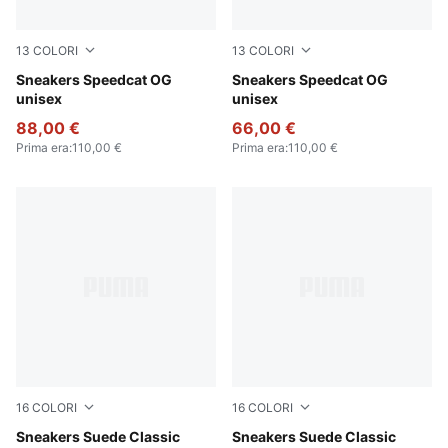
13
COLORI
13
COLORI
PUMA Black-PUMA White
Sneakers Speedcat OG
Pelé Yellow-PUMA Black
Sneakers Speedcat OG
unisex
unisex
88,00 €
66,00 €
Prima era
:
110,00 €
Prima era
:
110,00 €
16
COLORI
16
COLORI
PUMA Black-PUMA Black
Sneakers Suede Classic
PUMA Black-PUMA White
Sneakers Suede Classic