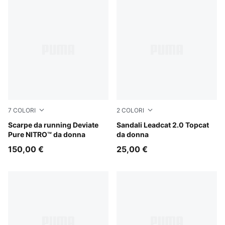
7
COLORI
2
COLORI
Misty Pink
Scarpe da running Deviate
Toasted Almond-PUMA Blac
Sandali Leadcat 2.0 Topcat
Pure NITRO™ da donna
da donna
150,00 €
25,00 €