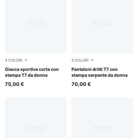
3
COLORI
2
COLORI
Chocolate Fondue
Giacca sportiva corta con
Chocolate Fondue
Pantaloni dritti T7 con
stampa T7 da donna
stampa serpente da donna
75,00 €
70,00 €