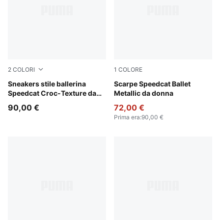
2
COLORI
1
COLORE
PUMA Olive-PUMA Black
Sneakers stile ballerina
PUMA Silver-PUMA White
Scarpe Speedcat Ballet
Speedcat Croc-Texture da
Metallic da donna
donna
90,00 €
72,00 €
Prima era
:
90,00 €