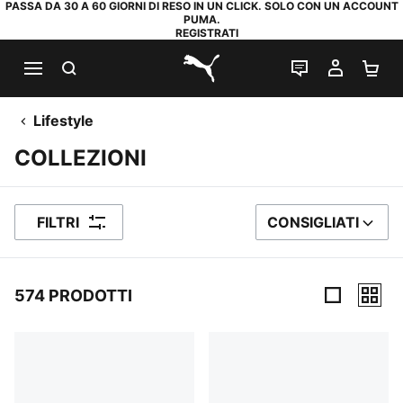
PASSA DA 30 A 60 GIORNI DI RESO IN UN CLICK. SOLO CON UN ACCOUNT
PUMA.
REGISTRATI
RICERCA
CHAT
IL MIO
CA
PUMA.com
Lifestyle
COLLEZIONI
FILTRI
CONSIGLIATI
ORDINA PER
574 PRODOTTI
574 Prodotti