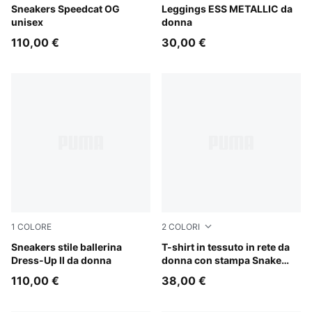
Bordeaux Red-PUMA Black
Sneakers Speedcat OG
PUMA Black-metallic gold
Leggings ESS METALLIC da
unisex
donna
110,00 €
30,00 €
1
COLORE
2
COLORI
Glacial Gray-PUMA Black
Sneakers stile ballerina
Mouse Gray
T-shirt in tessuto in rete da
Dress-Up II da donna
donna con stampa Snake
Pack
110,00 €
38,00 €