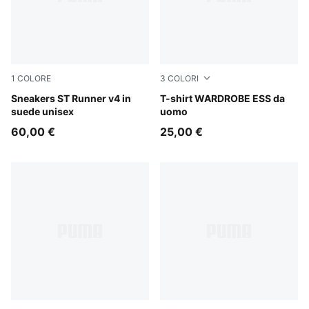
1
COLORE
3
COLORI
Cool Light Gray-Slate Sky-Gray Echo-PUMA White-Gum
Sneakers ST Runner v4 in
Puma Black
T-shirt WARDROBE ESS da
suede unisex
uomo
60,00 €
25,00 €