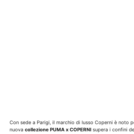
Con sede a Parigi, il marchio di lusso Coperni è noto pe
nuova
collezione PUMA x COPERNI
supera i confini de