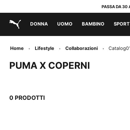
PASSA DA 30 
DONNA
UOMO
BAMBINO
SPORT
PUMA.com
PUMA x TRANSFORMERS
PUMA x DORA THE EXPLORER
Scarpe facili da indossare
Abbigliamento a meno di 40 €
Home
Lifestyle
Collaborazioni
Catalog01
PUMA X COPERNI
0 PRODOTTI
0 Prodotti