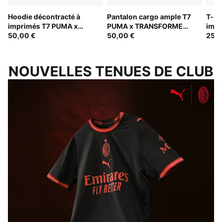
Hoodie décontracté à
Pantalon cargo ample T7
T-sh
imprimés T7 PUMA x
PUMA x TRANSFORMERS
imp
TRANSFORMERS Enfant
50,00 €
Enfant
50,00 €
TRA
25,0
NOUVELLES TENUES DE CLUB
LES ROSSONERI SOUS UN NOUVEAU JOUR
F