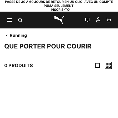
PASSE DE 30 À 60 JOURS DE RETOUR EN UN CLIC. AVEC UN COMPTE
PUMA SEULEMENT.
INSCRIS-TOI
RECHERCHE
LIVE CHAT
MON C
PA
PUMA.com
Running
QUE PORTER POUR COURIR
0 PRODUITS
0 PRODUITS