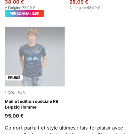
38,00 €
28,00 €
À l'origine
:
75,00 €
À l'origine
:
45,00 €
PERSONNALISER
ÉPUISÉ
1
COULEUR
PUMA Black-Bluemazing
Maillot édition spéciale RB
Leipzig Homme
95,00 €
Confort parfait et style ultimes : fais-toi plaisir avec