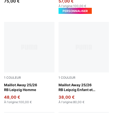
75,00 €
57,00 €
À l'origine
:
100,00 €
PERSONNALISER
1
COULEUR
1
COULEUR
Elektro Blue-For All Time Red
Maillot Away 25/26
Elektro Blue-For All Time Re
Maillot Away 25/26
RB Leipzig Homme
RB Leipzig Enfant et
Adolescent
48,00 €
38,00 €
À l'origine
:
100,00 €
À l'origine
:
80,00 €