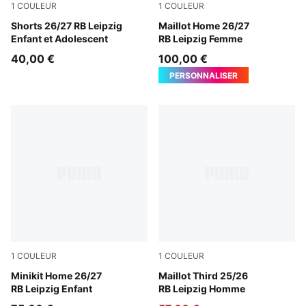
1
COULEUR
1
COULEUR
For All Time Red-PUMA White
Shorts 26/27 RB Leipzig
PUMA White-For All Time R
Maillot Home 26/27
Enfant et Adolescent
RB Leipzig Femme
40,00 €
100,00 €
PERSONNALISER
1
COULEUR
1
COULEUR
PUMA White-For All Time Red
Minikit Home 26/27
PUMA Black-Fast Red
Maillot Third 25/26
RB Leipzig Enfant
RB Leipzig Homme