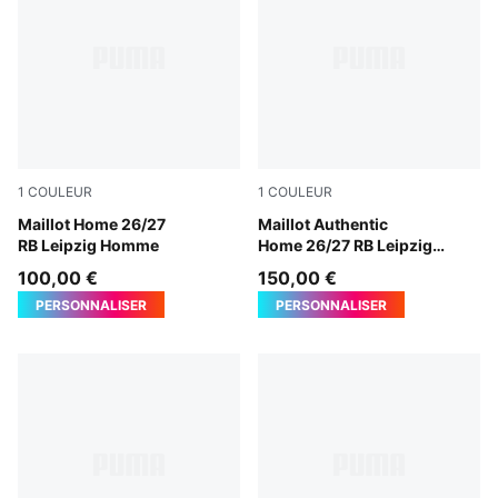
1
COULEUR
1
COULEUR
PUMA White-For All Time Red
Maillot Home 26/27
PUMA White-For All Time R
Maillot Authentic
RB Leipzig Homme
Home 26/27 RB Leipzig
Homme
100,00 €
150,00 €
PERSONNALISER
PERSONNALISER