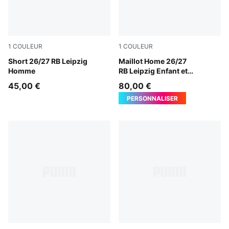
1
COULEUR
1
COULEUR
For All Time Red-PUMA White
Short 26/27 RB Leipzig
PUMA White-For All Time R
Maillot Home 26/27
Homme
RB Leipzig Enfant et
Adolescent
45,00 €
80,00 €
PERSONNALISER