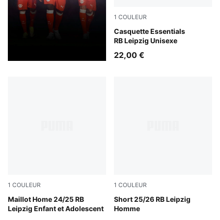
1
COULEUR
For All Time Red-PUMA Whi
Casquette Essentials
RB Leipzig Unisexe
22,00 €
1
COULEUR
1
COULEUR
PUMA White-For All Time Red
Maillot Home 24/25 RB
PUMA Black-Fast Red
Short 25/26 RB Leipzig
Leipzig Enfant et Adolescent
Homme