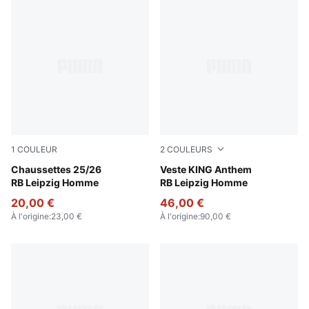
1
COULEUR
2
COULEURS
For All Time Red-PUMA White
Chaussettes 25/26
For All Time Red-PUMA Whi
Veste KING Anthem
RB Leipzig Homme
RB Leipzig Homme
20,00 €
46,00 €
À l'origine
:
23,00 €
À l'origine
:
90,00 €