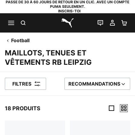
PASSE DE 30 À 60 JOURS DE RETOUR EN UN CLIC. AVEC UN COMPTE
PUMA SEULEMENT.
INSCRIS-TOI
RECHERCHE
LIVE CHAT
MON C
PA
PUMA.com
Football
MAILLOTS, TENUES ET
VÊTEMENTS RB LEIPZIG
FILTRES
RECOMMANDATIONS
TRIER PAR
18 PRODUITS
18 PRODUITS