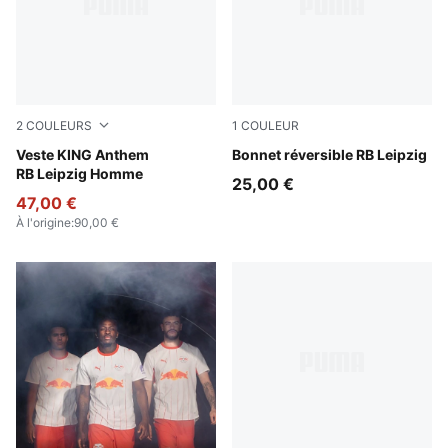
2
COULEURS
1
COULEUR
PUMA Black-For All Time Red
Veste KING Anthem
Dark Crimson-Elektro Blue
Bonnet réversible RB Leipzig
RB Leipzig Homme
25,00 €
47,00 €
À l'origine
:
90,00 €