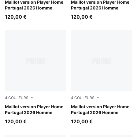
Club Red-Green Lagoon-V
Maillot version Player Home
Club Red-Green Lagoon-NM
Maillot version Player Home
Portugal 2026 Homme
Portugal 2026 Homme
120,00 €
120,00 €
4
COULEURS
4
COULEURS
Club Red-Green Lagoon-BF
Maillot version Player Home
Club Red-Green Lagoon-RL
Maillot version Player Home
Portugal 2026 Homme
Portugal 2026 Homme
120,00 €
120,00 €