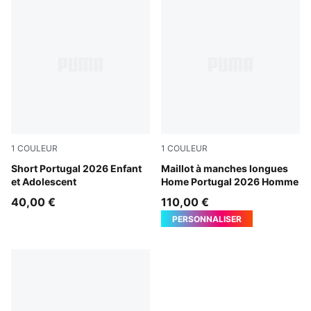
1
COULEUR
1
COULEUR
Club Red-Green Lagoon
Short Portugal 2026 Enfant
Club Red-Green Lagoon
Maillot à manches longues
et Adolescent
Home Portugal 2026 Homme
40,00 €
110,00 €
PERSONNALISER