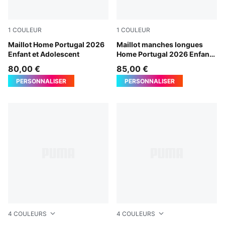
1
COULEUR
1
COULEUR
Club Red-Green Lagoon
Maillot Home Portugal 2026
Club Red-Green Lagoon
Maillot manches longues
Enfant et Adolescent
Home Portugal 2026 Enfant
et Adolescent
80,00 €
85,00 €
PERSONNALISER
PERSONNALISER
4
COULEURS
4
COULEURS