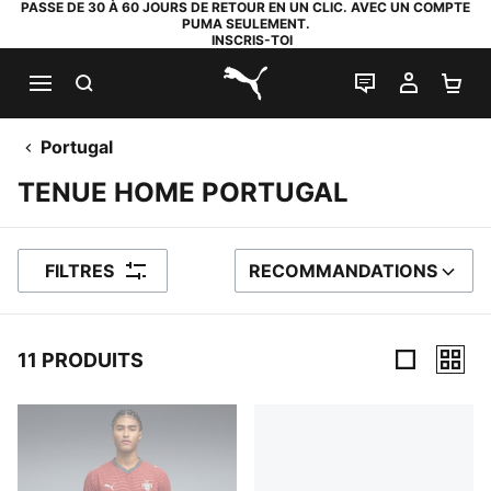
PASSE DE 30 À 60 JOURS DE RETOUR EN UN CLIC. AVEC UN COMPTE
PUMA SEULEMENT.
INSCRIS-TOI
RECHERCHE
LIVE CHAT
MON C
PA
PUMA.com
Portugal
TENUE HOME PORTUGAL
FILTRES
RECOMMANDATIONS
TRIER PAR
11 PRODUITS
11 PRODUITS