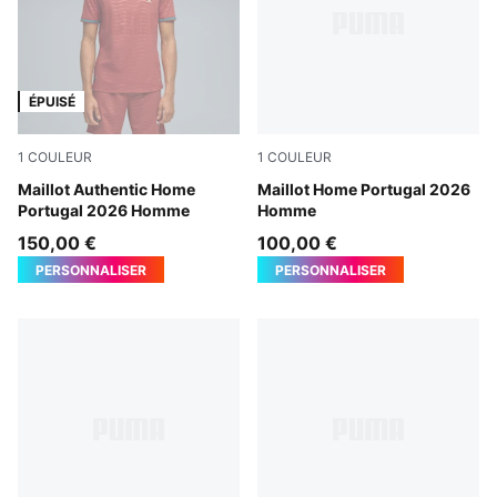
ÉPUISÉ
1
COULEUR
1
COULEUR
Club Red-Green Lagoon
Maillot Authentic Home
Club Red-Green Lagoon
Maillot Home Portugal 2026
Portugal 2026 Homme
Homme
150,00 €
100,00 €
PERSONNALISER
PERSONNALISER