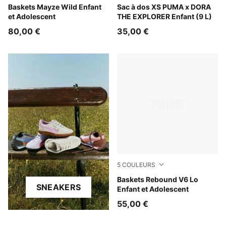
Rich Cocoa
Baskets Mayze Wild Enfant
Mauve Glow
Sac à dos XS PUMA x DORA
et Adolescent
THE EXPLORER Enfant (9 L)
80,00 €
35,00 €
5
COULEURS
PUMA White-PUMA Black
Baskets Rebound V6 Lo
SNEAKERS
Enfant et Adolescent
55,00 €