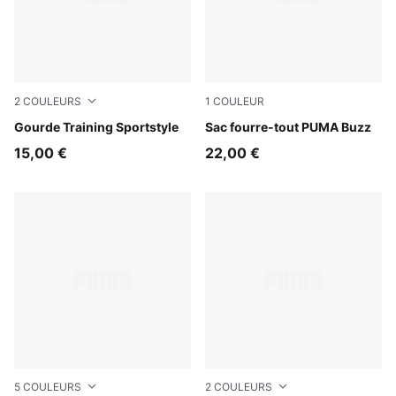
2
COULEURS
1
COULEUR
Puma Black
Gourde Training Sportstyle
Puma Black
Sac fourre-tout PUMA Buzz
15,00 €
22,00 €
5
COULEURS
2
COULEURS