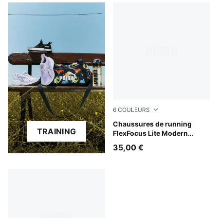
6
COULEURS
PUMA White-Flat Light Gray
Chaussures de running
TRAINING
FlexFocus Lite Modern
Enfant et Adolescent
35,00 €