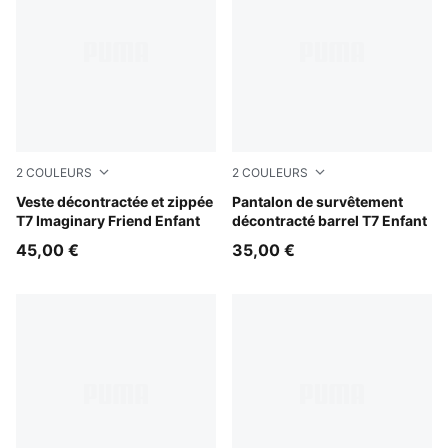
2
COULEURS
2
COULEURS
Chambray Blue
Veste décontractée et zippée
Chambray Blue
Pantalon de survêtement
T7 Imaginary Friend Enfant
décontracté barrel T7 Enfant
45,00 €
35,00 €