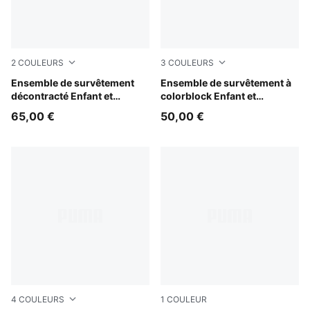
2
COULEURS
3
COULEURS
Puma Black
Ensemble de survêtement
Midnight Petrol
Ensemble de survêtement à
décontracté Enfant et
colorblock Enfant et
Adolescent
Adolescent
65,00 €
50,00 €
4
COULEURS
1
COULEUR