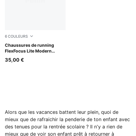
6
COULEURS
PUMA Black-PUMA Pink-PUMA White
Chaussures de running
FlexFocus Lite Modern
Enfant et Adolescent
35,00 €
Alors que les vacances battent leur plein, quoi de
mieux que de rafraichir la penderie de ton enfant avec
des tenues pour la rentrée scolaire ? Il n'y a rien de
mieux que de voir son enfant prêt à retourner à