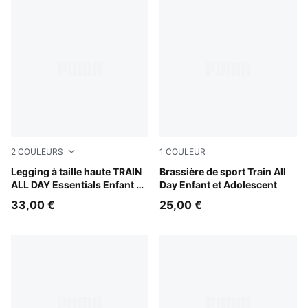
2
COULEURS
1
COULEUR
Puma Black
Legging à taille haute TRAIN
Puma Black
Brassière de sport Train All
ALL DAY Essentials Enfant et
Day Enfant et Adolescent
Adolescent
33,00 €
25,00 €