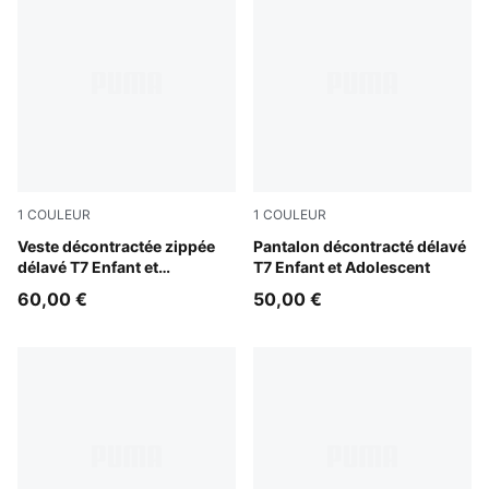
1
COULEUR
1
COULEUR
Cool Blue
Veste décontractée zippée
Cool Blue
Pantalon décontracté délavé
délavé T7 Enfant et
T7 Enfant et Adolescent
Adolescent
60,00 €
50,00 €