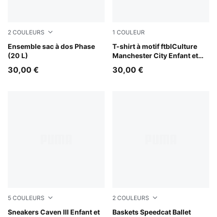
2
COULEURS
1
COULEUR
Moody Gray-Smokey Gray-Geometric AOP
Ensemble sac à dos Phase
PUMA Black-Flaxen
T-shirt à motif ftblCulture
(20 L)
Manchester City Enfant et
Adolescent
30,00 €
30,00 €
5
COULEURS
2
COULEURS
PUMA White-PUMA Silver
Sneakers Caven III Enfant et
Puma White
Baskets Speedcat Ballet