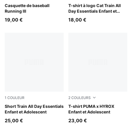
Créme De Mint
Casquette de baseball
Royal Sapphire
T-shirt à logo Cat Train All
Running III
Day Essentials Enfant et
Adolescent
19,00 €
18,00 €
1
COULEUR
2
COULEURS
Puma Black
Short Train All Day Essentials
Puma Black
T-shirt PUMA x HYROX
Enfant et Adolescent
Enfant et Adolescent
25,00 €
23,00 €