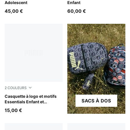
Adolescent
Enfant
45,00 €
60,00 €
2
COULEURS
PUMA Navy-Sporty Dino AOP
Casquette à logo et motifs
SACS À DOS
Essentials Enfant et
Adolescent
15,00 €