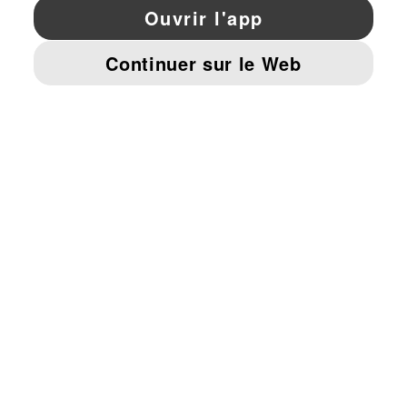
YouTube
Twitter
Pinterest
Instagram
Facebo
© PUMA EUROPE GMBH, 2026. TOUS DROITS RÉSERVÉS
MENTIONS ET DONNÉES LÉGALES