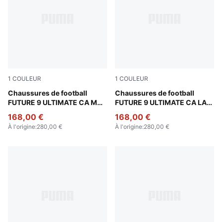
1
COULEUR
1
COULEUR
Ravish-Grassy Green-Racing Blue-Yellow Blaze
Chaussures de football
Light Aqua-Aqua-Team Aqu
Chaussures de football
FUTURE 9 ULTIMATE CA MX
FUTURE 9 ULTIMATE CA LA
FG Unisexe
FG Unisexe
168,00 €
168,00 €
À l'origine
:
280,00 €
À l'origine
:
280,00 €