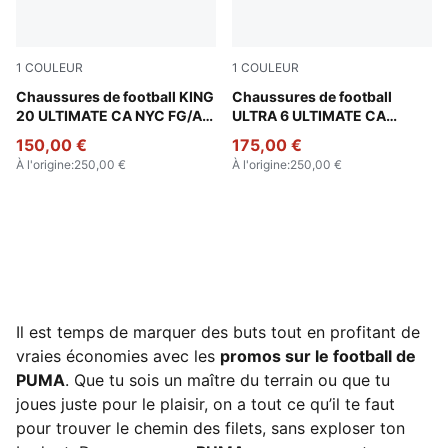
1
COULEUR
1
COULEUR
Icy Blue-Mint Jelly-Sparkling Green
Chaussures de football KING
Rose Dust-Electric Pepperm
Chaussures de football
20 ULTIMATE CA NYC FG/AG
ULTRA 6 ULTIMATE CA
Unisexe
MIA FG Unisexe
150,00 €
175,00 €
À l'origine
:
250,00 €
À l'origine
:
250,00 €
Il est temps de marquer des buts tout en profitant de
vraies économies avec les
promos sur le football de
PUMA
. Que tu sois un maître du terrain ou que tu
joues juste pour le plaisir, on a tout ce qu’il te faut
pour trouver le chemin des filets, sans exploser ton