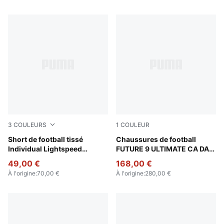
3
COULEURS
1
COULEUR
PUMA Black-Poison Pink
Short de football tissé
Aubergine-Dark Chocolate-
Chaussures de football
Individual Lightspeed
FUTURE 9 ULTIMATE CA DAL
Ultimate Homme
FG Unisexe
49,00 €
168,00 €
À l'origine
:
70,00 €
À l'origine
:
280,00 €