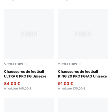
5
COULEURS
2
COULEURS
Poison Pink-PUMA White-Sun Stream-Bright Aqua-PUMA
Chaussures de football
PUMA White-Poison Pink-Br
Chaussures de football
ULTRA 6 PRO FG Unisexe
KING 20 PRO FG/AG Unisexe
84,00 €
91,00 €
À l'origine
:
140,00 €
À l'origine
:
130,00 €