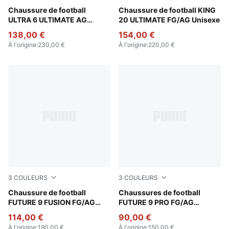
Poison Pink-PUMA White-Sun Stream-Bright Aqua-PUMA
Chaussure de football
PUMA White-Poison Pink-Br
Chaussure de football KING
ULTRA 6 ULTIMATE AG
20 ULTIMATE FG/AG Unisexe
Unisexe
138,00 €
154,00 €
À l'origine
:
230,00 €
À l'origine
:
220,00 €
3
COULEURS
3
COULEURS
Poison Pink-Sun Stream-Bright Aqua-PUMA White
Chaussure de football
Poison Pink-Sun Stream-Br
Chaussures de football
FUTURE 9 FUSION FG/AG
FUTURE 9 PRO FG/AG
Unisexe
Unisexe
114,00 €
90,00 €
À l'origine
:
190,00 €
À l'origine
:
150,00 €