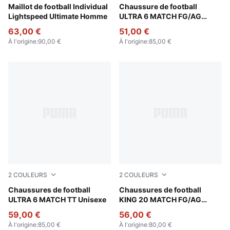
Poison Pink-PUMA Black
Maillot de football Individual
Poison Pink-PUMA White-Su
Chaussure de football
Lightspeed Ultimate Homme
ULTRA 6 MATCH FG/AG
Unisexe
63,00 €
51,00 €
À l'origine
:
90,00 €
À l'origine
:
85,00 €
2
COULEURS
2
COULEURS
Poison Pink-PUMA White-Sun Stream-Bright Aqua-PUMA
Chaussures de football
PUMA White-Poison Pink-Br
Chaussures de football
ULTRA 6 MATCH TT Unisexe
KING 20 MATCH FG/AG
Unisexe
59,00 €
56,00 €
À l'origine
:
85,00 €
À l'origine
:
80,00 €