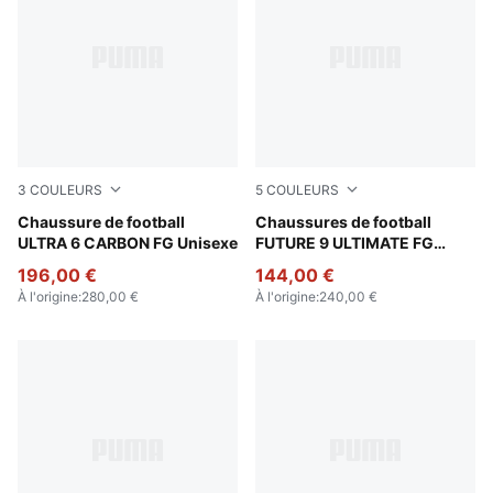
3
COULEURS
5
COULEURS
Poison Pink-PUMA White-Sun Stream-Bright Aqua-PUMA
Chaussure de football
Poison Pink-Sun Stream-Br
Chaussures de football
ULTRA 6 CARBON FG Unisexe
FUTURE 9 ULTIMATE FG
Unisexe
196,00 €
144,00 €
À l'origine
:
280,00 €
À l'origine
:
240,00 €