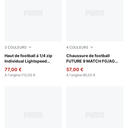
3
COULEURS
4
COULEURS
Poison Pink-PUMA Black
Haut de football à 1/4 zip
Poison Pink-Sun Stream-Br
Chaussure de football
Individual Lightspeed
FUTURE 9 MATCH FG/AG
Ultimate Homme
Unisexe
77,00 €
57,00 €
À l'origine
:
110,00 €
À l'origine
:
95,00 €