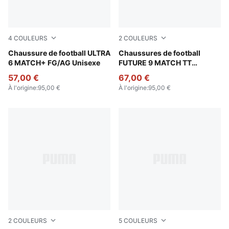
4
COULEURS
2
COULEURS
Poison Pink-PUMA White-Sun Stream-Bright Aqua-PUMA
Chaussure de football ULTRA
Poison Pink-Sun Stream-Br
Chaussures de football
6 MATCH+ FG/AG Unisexe
FUTURE 9 MATCH TT
Unisexe
57,00 €
67,00 €
À l'origine
:
95,00 €
À l'origine
:
95,00 €
2
COULEURS
5
COULEURS