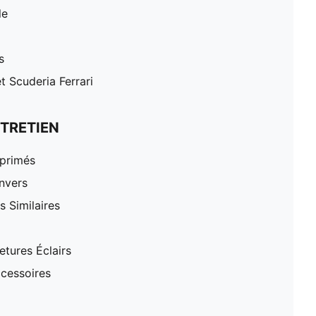
le
s
 Scuderia Ferrari
TRETIEN
mprimés
nvers
 Similaires
tures Éclairs
cessoires