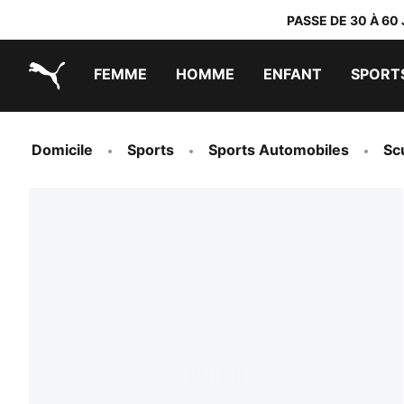
PASSE DE 30 À 60
FEMME
HOMME
ENFANT
SPORT
PUMA.com
PUMA x TRANSFORMERS
PUMA x DORA THE EXPLORER
Chaussures faciles à enfiler
Vêtements à moins de 40 €
Domicile
Sports
Sports Automobiles
Sc