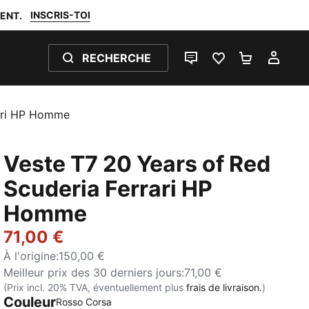
INSCRIS-TOI
ENT.
RECHERCHE
LIVE CHAT
FAVORIS 0
PANIER 0
MON
rari HP Homme
Veste T7 20 Years of Red
Scuderia Ferrari HP
Homme
71,00 €
À l'origine
:
150,00 €
Meilleur prix des 30 derniers jours
:
71,00 €
(Prix incl. 20% TVA, éventuellement plus
frais de livraison.
)
Couleur
Rosso Corsa