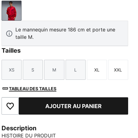
Rosso Corsa
Le mannequin mesure 186 cm et porte une
taille M.
Tailles
XS
S
M
L
XL
XXL
Taille
Taille
Taille
Taille
Taille
Taille
TABLEAU DES TAILLES
AJOUTER AU PANIER
Ajouter aux favoris
Description
HISTOIRE DU PRODUIT