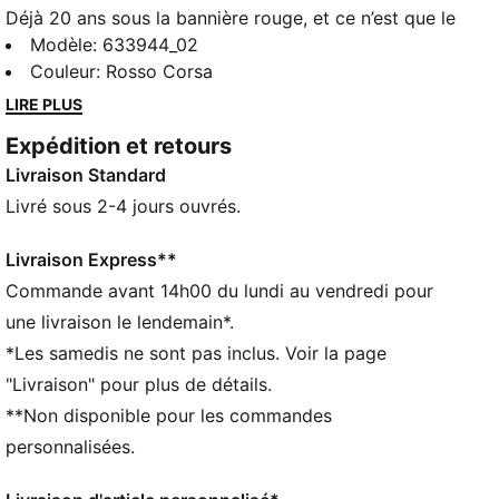
Déjà 20 ans sous la bannière rouge, et ce n’est que le
tour de chauffe. Célébrant les deux décennies de la
Modèle
:
633944_02
collab PUMA x SCUDERIA FERRARI HP, cette
Couleur
:
Rosso Corsa
collection revisite les tons rouges cultes qui ont
LIRE PLUS
marqué l’histoire de Ferrari sur les circuits. Dans les
Expédition et retours
tribunes comme sur le Strip, le chemin de la victoire
Livraison Standard
n’a jamais été aussi beau.
CARACTÉRISTIQUES + AVANTAGES
Livré sous 2-4 jours ouvrés.
Confectionné avec un minimum de 50 % de matériaux
recyclés
Livraison Express**
DÉTAILS
Commande avant 14h00 du lundi au vendredi pour
Coupe régulière
une livraison le lendemain*.
Modèle avec col
*Les samedis ne sont pas inclus. Voir la page
Manches longues
"Livraison" pour plus de détails.
Fermeture éclair intégrale
**Non disponible pour les commandes
Rembourrée
Poches latérales zippées
personnalisées.
Détails brandés PUMA et Scuderia Ferrari