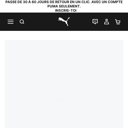
PASSE DE 30 À 60 JOURS DE RETOUR EN UN CLIC. AVEC UN COMPTE
PUMA SEULEMENT.
INSCRIS-TOI
RECHERCHE
LIVE CHAT
MON C
PA
PUMA.com