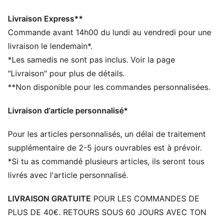
GESTION DE L’HUMIDITÉ : le tissu technique dryCELL
évacue l'humidité, pour te garder à l'aise et au sec
Livraison Express**
Confectionné avec un minimum de 50 % de matériaux
Commande avant 14h00 du lundi au vendredi pour une
recyclés
livraison le lendemain*.
DÉTAILS
*Les samedis ne sont pas inclus. Voir la page
Conçu pour : Lifestyle par PUMA
"Livraison" pour plus de détails.
Coupe : Serrée
**Non disponible pour les commandes personnalisées.
Longueur : Veste standard
Poignets et ourlet élastiques
Livraison d'article personnalisé*
Matière principale : Piqué
Fermeture : Fermeture éclair intégrale
Pour les articles personnalisés, un délai de traitement
Manches longues
Logos et détails AC Milan et PUMA
supplémentaire de 2-5 jours ouvrables est à prévoir.
PUMA Enfant et Adolescent : recommandé pour les
*Si tu as commandé plusieurs articles, ils seront tous
enfants et les ados, de 8 à 16 ans
livrés avec l'article personnalisé.
LIVRAISON GRATUITE
POUR LES COMMANDES DE
PLUS DE 40€. RETOURS SOUS 60 JOURS AVEC TON