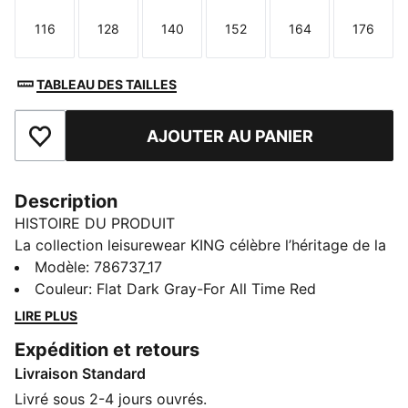
116
128
140
152
164
176
Taille
Taille
Taille
Taille
Taille
Taille
TABLEAU DES TAILLES
AJOUTER AU PANIER
Ajouter aux favoris
Description
HISTOIRE DU PRODUIT
La collection leisurewear KING célèbre l’héritage de la
célèbre chaussure de football PUMA KING. Imagine
Modèle
:
786737_17
l’atmosphère : les premières notes de l’hymne, l’énergie
Couleur
:
Flat Dark Gray-For All Time Red
du tunnel, tous les regards vers l’avant. Cette veste de
LIRE PLUS
survêtement AC Milan KING affiche un look similaire
Expédition et retours
au modèle porté par les Rossoneri quand l’hymne
Livraison Standard
retentit à San Siro.
CARACTÉRISTIQUES + AVANTAGES
Livré sous 2-4 jours ouvrés.