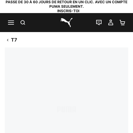
PASSE DE 30 À 60 JOURS DE RETOUR EN UN CLIC. AVEC UN COMPTE
PUMA SEULEMENT.
INSCRIS-TOI
RECHERCHE
LIVE CHAT
MON C
PA
PUMA.com
T7