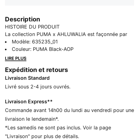
Description
HISTOIRE DU PRODUIT
La collection PUMA x AHLUWALIA est façonnée par
l'héritage indo-nigérian de Priya Ahluwalia et son
Modèle
:
635235_01
approche du design riche en histoires. Mélangeant des
Couleur
:
PUMA Black-AOP
références au football avec des couleurs vibrantes,
LIRE PLUS
des motifs audacieux et des matières texturées,
Expédition et retours
chaque pièce réunit culture et savoir-faire de manière
Livraison Standard
personnelle et expressive. Cet esprit se retrouve dans
la veste de survêtement T7 de PUMA x AHLUWALIA,
Livré sous 2-4 jours ouvrés.
une pièce fraîche d'un iconique style inspiré des
archives. L'imprimé s'inspire de l'énergie d'une foule
Livraison Express**
en délire dans un stade.
Commande avant 14h00 du lundi au vendredi pour une
CARACTÉRISTIQUES + AVANTAGES
livraison le lendemain*.
Confectionné avec un minimum de 50 % de matériaux
*Les samedis ne sont pas inclus. Voir la page
recyclés
"Livraison" pour plus de détails.
DÉTAILS