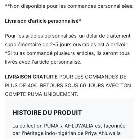
**Non disponible pour les commandes personnalisées.
Coupe : Décontractée
Matière principale : Jacquard
Livraison d'article personnalisé*
Col : Col montant
Manches longues
Pour les articles personnalisés, un délai de traitement
Fermeture : Fermeture éclair intégrale
Longueur : Veste standard
supplémentaire de 2-5 jours ouvrables est à prévoir.
Poches : Poche latérale
*Si tu as commandé plusieurs articles, ils seront tous
Détails iconiques T7
livrés avec l'article personnalisé.
Détails co-brandés
LIVRAISON GRATUITE
POUR LES COMMANDES DE
PLUS DE 40€. RETOURS SOUS 60 JOURS AVEC TON
COMPTE PUMA UNIQUEMENT.
HISTOIRE DU PRODUIT
La collection PUMA x AHLUWALIA est façonnée
par l'héritage indo-nigérian de Priya Ahluwalia