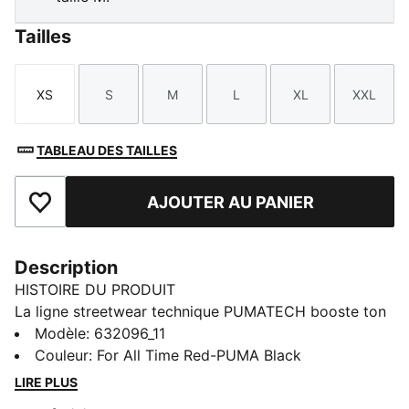
Tailles
XS
S
M
L
XL
XXL
Taille
Taille
Taille
Taille
Taille
Taille
TABLEAU DES TAILLES
AJOUTER AU PANIER
Ajouter aux favoris
Description
HISTOIRE DU PRODUIT
La ligne streetwear technique PUMATECH booste ton
quotidien. Cette collection met à l’honneur des
Modèle
:
632096_11
modèles minimalistes ponctués de détails fonctionnels
Couleur
:
For All Time Red-PUMA Black
visibles, pour proposer une approche décontractée et
LIRE PLUS
épurée du vêtement technique. PUMATECH : pour