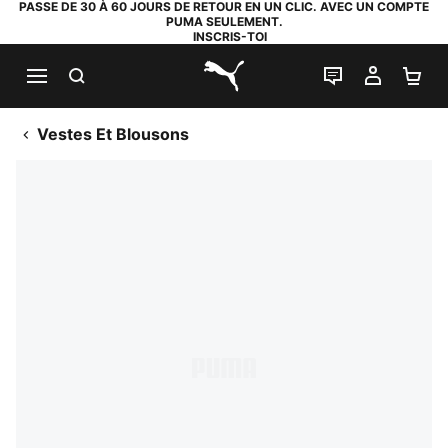
PASSE DE 30 À 60 JOURS DE RETOUR EN UN CLIC. AVEC UN COMPTE
PUMA SEULEMENT.
INSCRIS-TOI
RECHERCHE
LIVE CHAT
MON C
PA
PUMA.com
Vestes Et Blousons