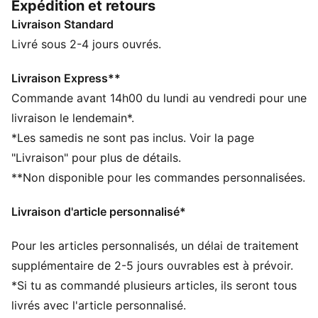
Expédition et retours
toutes les situations et toutes les tenues.
Livraison Standard
CARACTÉRISTIQUES + AVANTAGES
windCELL : technologie conçue pour te protéger du
Livré sous 2-4 jours ouvrés.
vent et te maintenir à l’aise pendant tes activités
Confectionné à partir de matériaux 100 % recyclés,
Livraison Express**
hors finitions et décorations
Commande avant 14h00 du lundi au vendredi pour une
DÉTAILS
livraison le lendemain*.
Coupe : Régulière
*Les samedis ne sont pas inclus. Voir la page
Matière principale : Tissage en toile
"Livraison" pour plus de détails.
Col : Col montant
**Non disponible pour les commandes personnalisées.
Manches longues
Fermeture : Fermeture éclair intégrale
Livraison d'article personnalisé*
Longueur : Veste standard
Poches : Poche latérale
Pour les articles personnalisés, un délai de traitement
Chevilles élastiquées
supplémentaire de 2-5 jours ouvrables est à prévoir.
*Si tu as commandé plusieurs articles, ils seront tous
livrés avec l'article personnalisé.