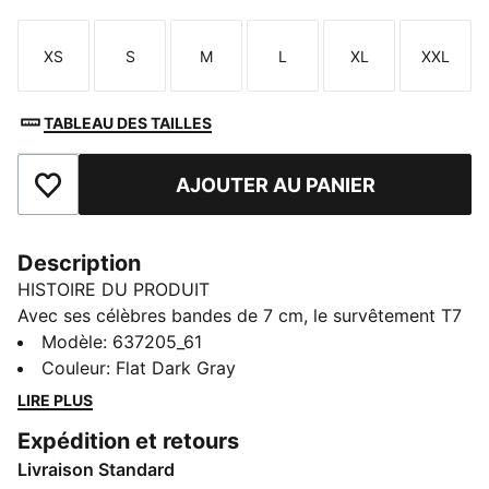
XS
S
M
L
XL
XXL
Taille
Taille
Taille
Taille
Taille
Taille
TABLEAU DES TAILLES
AJOUTER AU PANIER
Ajouter aux favoris
Description
HISTOIRE DU PRODUIT
Avec ses célèbres bandes de 7 cm, le survêtement T7
a fait ses débuts en 1968 et n'a cessé de bousculer les
Modèle
:
637205_61
règles du style depuis. Cette veste de survêtement T7
Couleur
:
Flat Dark Gray
conserve son style iconique légendaire tout en y
LIRE PLUS
ajoutant une capuche ajustable et des détails
Expédition et retours
classiques soignés.
Livraison Standard
DÉTAILS