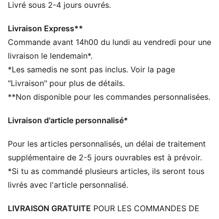
Conçu pour : Lifestyle par PUMA
Livré sous 2-4 jours ouvrés.
Coupe : Décontractée
Longueur : Veste standard
Livraison Express**
Capuche avec cordons de serrage
Commande avant 14h00 du lundi au vendredi pour une
Matière principale : Sergé tissé
livraison le lendemain*.
Fermeture : Fermeture éclair intégrale
*Les samedis ne sont pas inclus. Voir la page
Manches longues
"Livraison" pour plus de détails.
Poches : Poche kangourou
**Non disponible pour les commandes personnalisées.
Poignets et taille côtelés
Livraison d'article personnalisé*
Pour les articles personnalisés, un délai de traitement
supplémentaire de 2-5 jours ouvrables est à prévoir.
*Si tu as commandé plusieurs articles, ils seront tous
livrés avec l'article personnalisé.
LIVRAISON GRATUITE
POUR LES COMMANDES DE