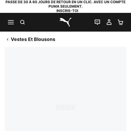
PASSE DE 30 À 60 JOURS DE RETOUR EN UN CLIC. AVEC UN COMPTE
PUMA SEULEMENT.
INSCRIS-TOI
RECHERCHE
LIVE CHAT
MON C
PA
PUMA.com
Vestes Et Blousons