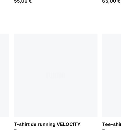
55,00 €
65,00 €
T-shirt de running VELOCITY
Tee-shirt 