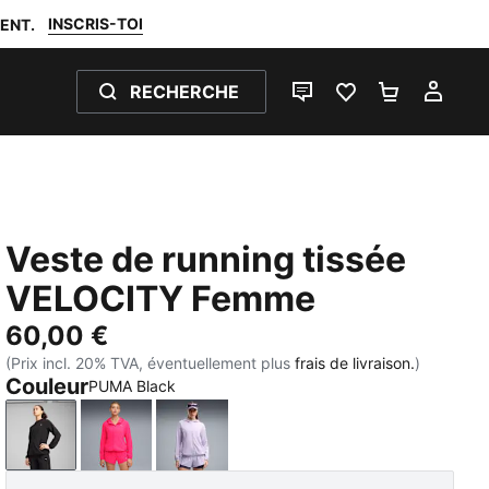
INSCRIS-TOI
ENT.
RECHERCHE
LIVE CHAT
FAVORIS 0
PANIER 0
MON
Veste de running tissée
VELOCITY Femme
60,00 €
(Prix incl. 20% TVA, éventuellement plus
frais de livraison.
)
Couleur
PUMA Black
PUMA Black
Pure Pink
Light Lavender