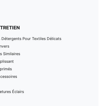
TRETIEN
 Détergents Pour Textiles Délicats
nvers
 Similaires
plissant
mprimés
cessoires
tures Éclairs