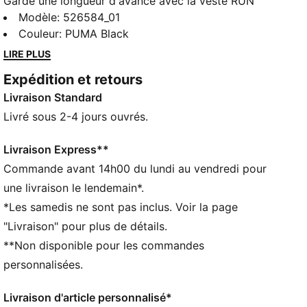
Garde une longueur d'avance avec la veste RUN
VELOCITY. Dotée d’une conception ergonomique
Modèle
:
526584_01
offrant une totale liberté de mouvement, cette veste
Couleur
:
PUMA Black
intègre la technologie dryCELL pour te garder au sec.
LIRE PLUS
Ses poches sont pratiques pour ranger tes objets
Expédition et retours
essentiels. La taille réglable et son look épuré en font
Livraison Standard
un modèle parfait pour tes runs quotidiens.
CARACTÉRISTIQUES + AVANTAGES
Livré sous 2-4 jours ouvrés.
Confectionné avec un minimum de 90 % de matériaux
recyclés
Livraison Express**
dryCELL : la technologie PUMA évacue l’humidité du
Commande avant 14h00 du lundi au vendredi pour
corps pour te protéger de la transpiration pendant
une livraison le lendemain*.
tes activités
*Les samedis ne sont pas inclus. Voir la page
DÉTAILS
"Livraison" pour plus de détails.
Coupe régulière
**Non disponible pour les commandes
Fermeture éclair intégrale
Longueur normale
personnalisées.
Manches longues
Détails brandés PUMA
Livraison d'article personnalisé*