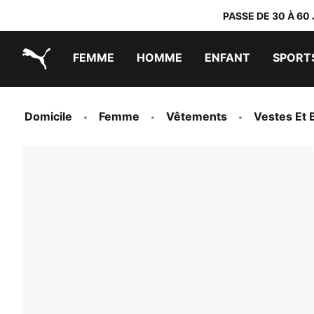
PASSE DE 30 À 60
FEMME
HOMME
ENFANT
SPORT
PUMA.com
PUMA x TRANSFORMERS
PUMA x DORA THE EXPLORER
Chaussures faciles à enfiler
Vêtements à moins de 40 €
Domicile
Femme
Vêtements
Vestes Et 