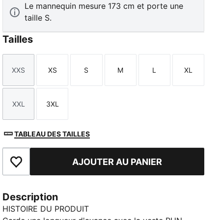
Le mannequin mesure 173 cm et porte une
taille S.
Tailles
XXS
XS
S
M
L
XL
Taille
Taille
Taille
Taille
Taille
Taille
XXL
3XL
Taille
Taille
TABLEAU DES TAILLES
AJOUTER AU PANIER
Ajouter aux favoris
Description
HISTOIRE DU PRODUIT