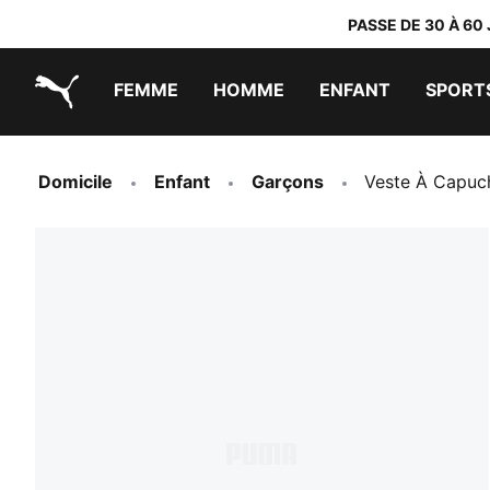
PASSE DE 30 À 60
FEMME
HOMME
ENFANT
SPORT
PUMA.com
PUMA x TRANSFORMERS
PUMA x DORA THE EXPLORER
Chaussures faciles à enfiler
Vêtements à moins de 40 €
Domicile
Enfant
Garçons
Veste À Capuc