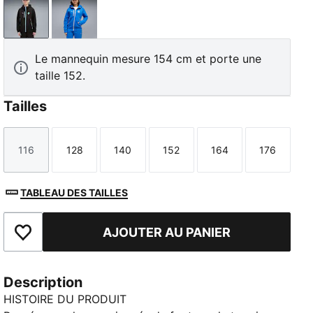
PUMA Black-Vibrant Blue
PUMA Team Royal-Platinum Gray
Le mannequin mesure 154 cm et porte une
taille 152.
Tailles
116
128
140
152
164
176
Taille
Taille
Taille
Taille
Taille
Taille
TABLEAU DES TAILLES
AJOUTER AU PANIER
Ajouter aux favoris
Description
HISTOIRE DU PRODUIT