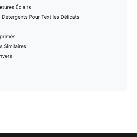
tures Éclairs
 Détergents Pour Textiles Délicats
mprimés
 Similaires
nvers