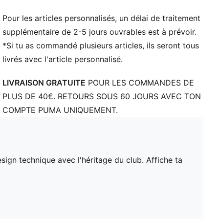
PUMA Enfant et Adolescent : recommandé pour les
enfants et les ados, de 8 à 16 ans
Pour les articles personnalisés, un délai de traitement
supplémentaire de 2-5 jours ouvrables est à prévoir.
*Si tu as commandé plusieurs articles, ils seront tous
livrés avec l'article personnalisé.
LIVRAISON GRATUITE
POUR LES COMMANDES DE
PLUS DE 40€. RETOURS SOUS 60 JOURS AVEC TON
COMPTE PUMA UNIQUEMENT.
ign technique avec l'héritage du club. Affiche ta