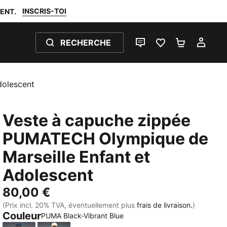
INSCRIS-TOI
ENT.
RECHERCHE
LIVE CHAT
FAVORIS 0
PANIER 0
MON
dolescent
Veste à capuche zippée
PUMATECH Olympique de
Marseille Enfant et
Adolescent
80,00 €
(Prix incl. 20% TVA, éventuellement plus
frais de livraison.
)
Couleur
PUMA Black-Vibrant Blue