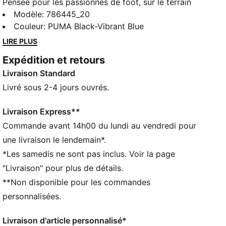
Pensée pour les passionnés de foot, sur le terrain
comme en dehors, la collection PUMATECH fusionne
Modèle
:
786445_20
un design technique avec l'héritage du club. Affiche
Couleur
:
PUMA Black-Vibrant Blue
ta passion pour l'OM avec cette pièce ultra-douce qui
LIRE PLUS
arbore les détails officiels du club.
Expédition et retours
CARACTÉRISTIQUES + AVANTAGES
Livraison Standard
Confectionné avec un minimum de 20 % de matériaux
recyclés
Livré sous 2-4 jours ouvrés.
DÉTAILS
Conçu pour : Lifestyle par PUMA
Livraison Express**
Coupe : régulière
Commande avant 14h00 du lundi au vendredi pour
Longueur : régulière
une livraison le lendemain*.
Avec capuche
*Les samedis ne sont pas inclus. Voir la page
Matière principale : Matière douce assurant la
"Livraison" pour plus de détails.
respirabilité et la légèreté
**Non disponible pour les commandes
Fermeture : Fermeture éclair intégrale
Manches longues
personnalisées.
Poches : Poche kangourou
Écusson de l'Olympique de Marseille
Livraison d'article personnalisé*