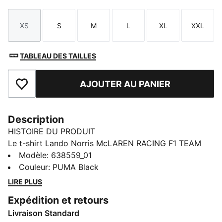
XS
S
M
L
XL
XXL
Taille
Taille
Taille
Taille
Taille
Taille
TABLEAU DES TAILLES
AJOUTER AU PANIER
Ajouter aux favoris
Description
HISTOIRE DU PRODUIT
Le t-shirt Lando Norris McLAREN RACING F1 TEAM
invite l’adrénaline des circuits dans ton look de tous
Modèle
:
638559_01
les jours. Un motif à l’effigie du pilote et le logo F1®
Couleur
:
PUMA Black
démontrent ta passion authentique.
LIRE PLUS
CARACTÉRISTIQUES + AVANTAGES
Expédition et retours
Confectionné avec un minimum de 20 % de coton
Livraison Standard
recyclé