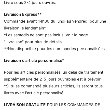
DÉTAILS
Livré sous 2-4 jours ouvrés.
Conçu pour : Lifestyle par PUMA
Coupe : Décontractée
Livraison Express**
Longueur : régulière
Commande avant 14h00 du lundi au vendredi pour une
Col : col ras du cou
livraison le lendemain*.
Matière principale : Jersey simple
*Les samedis ne sont pas inclus. Voir la page
Motif Lando Norris
"Livraison" pour plus de détails.
Détails brandés McLAREN RACING et PUMA
**Non disponible pour les commandes personnalisées.
Livraison d'article personnalisé*
Pour les articles personnalisés, un délai de traitement
supplémentaire de 2-5 jours ouvrables est à prévoir.
*Si tu as commandé plusieurs articles, ils seront tous
livrés avec l'article personnalisé.
LIVRAISON GRATUITE
POUR LES COMMANDES DE