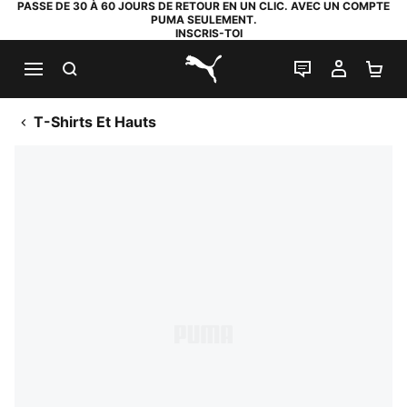
PASSE DE 30 À 60 JOURS DE RETOUR EN UN CLIC. AVEC UN COMPTE
PUMA SEULEMENT.
INSCRIS-TOI
RECHERCHE
LIVE CHAT
MON C
PA
PUMA.com
T-Shirts Et Hauts