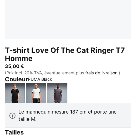
T-shirt Love Of The Cat Ringer T7
Homme
35,00 €
(Prix incl. 20% TVA, éventuellement plus
frais de livraison.
)
Couleur
PUMA Black
PUMA Black
PUMA White
Inky Depths-Créme De Mint
Le mannequin mesure 187 cm et porte une
taille M.
Tailles