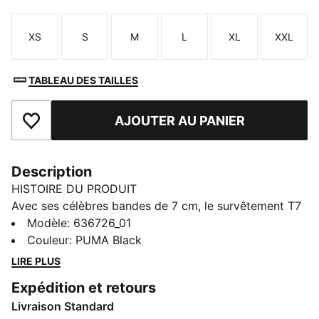
XS
S
M
L
XL
XXL
Taille
Taille
Taille
Taille
Taille
Taille
TABLEAU DES TAILLES
AJOUTER AU PANIER
Ajouter aux favoris
Description
HISTOIRE DU PRODUIT
Avec ses célèbres bandes de 7 cm, le survêtement T7
a fait ses débuts en 1968 et n'a cessé de bousculer les
Modèle
:
636726_01
règles du style depuis. Le t-shirt T7 Love Of The Cat
Couleur
:
PUMA Black
propose un toucher ultra-doux et les détails
LIRE PLUS
signatures de la marque.
Expédition et retours
CARACTÉRISTIQUES + AVANTAGES
Livraison Standard
Confectionné avec un minimum de 20 % de coton