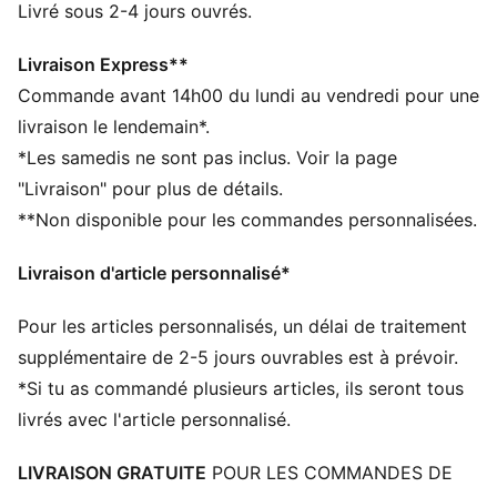
recyclé
Livré sous 2-4 jours ouvrés.
DÉTAILS
Conçu pour : Lifestyle par PUMA
Livraison Express**
Coupe : régulière
Commande avant 14h00 du lundi au vendredi pour une
Longueur : régulière
livraison le lendemain*.
Col : col ras du cou
*Les samedis ne sont pas inclus. Voir la page
Matière principale : Jersey simple
"Livraison" pour plus de détails.
Col et poignets côtelés
**Non disponible pour les commandes personnalisées.
Manches courtes
Livraison d'article personnalisé*
Pour les articles personnalisés, un délai de traitement
supplémentaire de 2-5 jours ouvrables est à prévoir.
*Si tu as commandé plusieurs articles, ils seront tous
livrés avec l'article personnalisé.
LIVRAISON GRATUITE
POUR LES COMMANDES DE