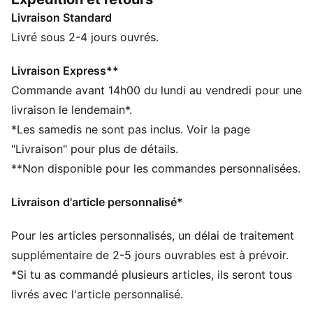
CARACTÉRISTIQUES + AVANTAGES
Livraison Standard
Confectionné avec un minimum de 20 % de coton
recyclé
Livré sous 2-4 jours ouvrés.
DÉTAILS
Conçu pour : Lifestyle par PUMA
Livraison Express**
Coupe : régulière
Commande avant 14h00 du lundi au vendredi pour une
Longueur : régulière
livraison le lendemain*.
Col : col ras du cou
*Les samedis ne sont pas inclus. Voir la page
Matière principale : Jersey simple
"Livraison" pour plus de détails.
Manches courtes
**Non disponible pour les commandes personnalisées.
Écusson RB Leipzig
Livraison d'article personnalisé*
Pour les articles personnalisés, un délai de traitement
supplémentaire de 2-5 jours ouvrables est à prévoir.
*Si tu as commandé plusieurs articles, ils seront tous
livrés avec l'article personnalisé.