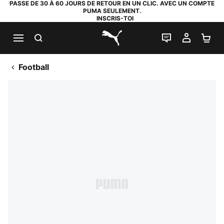
PASSE DE 30 À 60 JOURS DE RETOUR EN UN CLIC. AVEC UN COMPTE
PUMA SEULEMENT.
INSCRIS-TOI
RECHERCHE
LIVE CHAT
MON C
PA
PUMA.com
Football