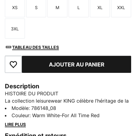
XS
S
M
L
XL
XXL
Taille
Taille
Taille
Taille
Taille
Taille
3XL
Taille
TABLEAU DES TAILLES
AJOUTER AU PANIER
Ajouter aux favoris
Description
HISTOIRE DU PRODUIT
La collection leisurewear KING célèbre l’héritage de la
célèbre chaussure de football PUMA KING. Arborant
Modèle
:
786148_08
un écusson du club bien visible, ce t-shirt est idéal
Couleur
:
Warm White-For All Time Red
pour afficher ta passion pour le RB Leipzig. Son tissu
LIRE PLUS
doux et le col rond t’assurent un confort exceptionnel.
Expédition et retours