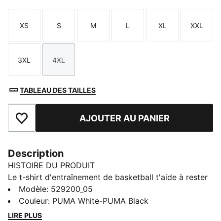
XS
S
M
L
XL
XXL
Taille
Taille
Taille
Taille
Taille
Taille
3XL
4XL
Taille
Taille
TABLEAU DES TAILLES
AJOUTER AU PANIER
Ajouter aux favoris
Description
HISTOIRE DU PRODUIT
Le t-shirt d'entraînement de basketball t'aide à rester
pleinement concentré lors des contre-attaques et des
Modèle
:
529200_05
exercices de tir. Le graphisme imprimé sur la poitrine
Couleur
:
PUMA White-PUMA Black
affiche ton style et ton amour des parquets.
LIRE PLUS