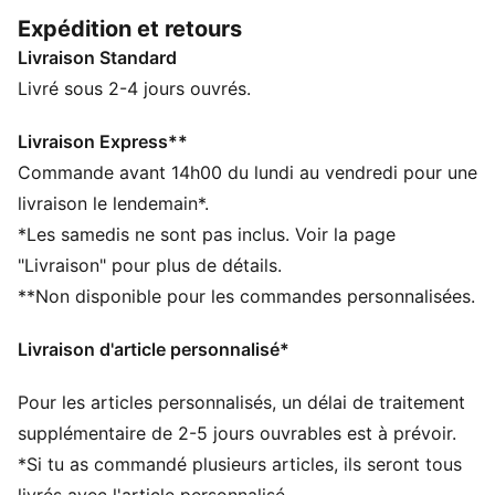
CARACTÉRISTIQUES + AVANTAGES
Expédition et retours
Fabriqué à partir de matériaux 100 % recyclés, hors
Livraison Standard
finitions et décorations
DÉTAILS
Livré sous 2-4 jours ouvrés.
Conçu pour : Basketball
Coupe : régulière
Livraison Express**
Longueur : régulière
Commande avant 14h00 du lundi au vendredi pour une
Col : col ras du cou
livraison le lendemain*.
Matière principale : jacquard double face
*Les samedis ne sont pas inclus. Voir la page
Manches courtes
"Livraison" pour plus de détails.
**Non disponible pour les commandes personnalisées.
Livraison d'article personnalisé*
Pour les articles personnalisés, un délai de traitement
supplémentaire de 2-5 jours ouvrables est à prévoir.
*Si tu as commandé plusieurs articles, ils seront tous