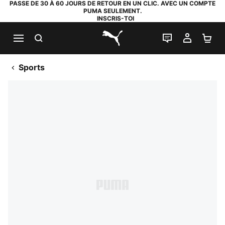
PASSE DE 30 À 60 JOURS DE RETOUR EN UN CLIC. AVEC UN COMPTE
PUMA SEULEMENT.
INSCRIS-TOI
RECHERCHE
LIVE CHAT
MON C
PA
PUMA.com
Sports