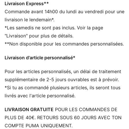
Coupe : Oversize
Livraison Express**
Matière principale : Jersey simple
Commande avant 14h00 du lundi au vendredi pour une
Col : Col rond
livraison le lendemain*.
Manches courtes
*Les samedis ne sont pas inclus. Voir la page
Longueur : Régulière
"Livraison" pour plus de détails.
Motifs PUMA HOOPS à l’avant
**Non disponible pour les commandes personnalisées.
Livraison d'article personnalisé*
Pour les articles personnalisés, un délai de traitement
supplémentaire de 2-5 jours ouvrables est à prévoir.
*Si tu as commandé plusieurs articles, ils seront tous
livrés avec l'article personnalisé.
LIVRAISON GRATUITE
POUR LES COMMANDES DE
PLUS DE 40€. RETOURS SOUS 60 JOURS AVEC TON
COMPTE PUMA UNIQUEMENT.