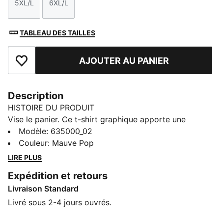
5XL/L
6XL/L
Taille
Taille
TABLEAU DES TAILLES
AJOUTER AU PANIER
Ajouter aux favoris
Description
HISTOIRE DU PRODUIT
Vise le panier. Ce t-shirt graphique apporte une
touche fun au style basket. Confectionné dans un tissu
Modèle
:
635000_02
doux avec une coupe oversize, il t’offre de l’aisance
Couleur
:
Mauve Pop
que ce soit pour jouer ou pour un outfit quotidien. À
LIRE PLUS
porter sans modération.
Expédition et retours
CARACTÉRISTIQUES + AVANTAGES
Livraison Standard
Confectionné avec un minimum de 20 % de coton
recyclé
Livré sous 2-4 jours ouvrés.
DÉTAILS