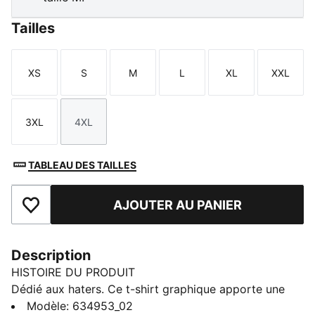
Tailles
XS
S
M
L
XL
XXL
Taille
Taille
Taille
Taille
Taille
Taille
3XL
4XL
Taille
Taille
TABLEAU DES TAILLES
AJOUTER AU PANIER
Ajouter aux favoris
Description
HISTOIRE DU PRODUIT
Dédié aux haters. Ce t-shirt graphique apporte une
touche d’audace à ton style basket. À porter sur le
Modèle
:
634953_02