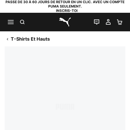
PASSE DE 30 À 60 JOURS DE RETOUR EN UN CLIC. AVEC UN COMPTE
PUMA SEULEMENT.
INSCRIS-TOI
RECHERCHE
LIVE CHAT
MON C
PA
PUMA.com
T-Shirts Et Hauts