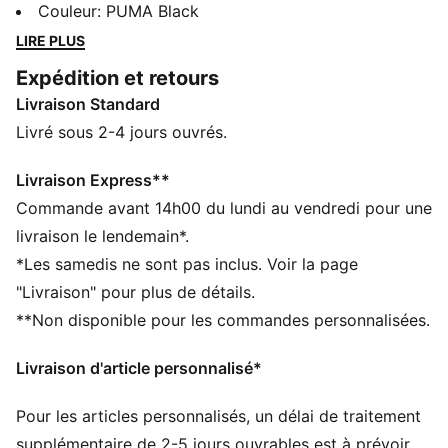
terrain comme en dehors. Son toucher doux et sa
Couleur
:
PUMA Black
coupe oversize t’assurent un confort total, au
LIRE PLUS
playground comme partout ailleurs.
Expédition et retours
CARACTÉRISTIQUES + AVANTAGES
Livraison Standard
Confectionné avec un minimum de 20 % de coton
recyclé
Livré sous 2-4 jours ouvrés.
DÉTAILS
Coupe : Oversize
Livraison Express**
Matière principale : Jersey simple
Commande avant 14h00 du lundi au vendredi pour une
Col : Col rond
livraison le lendemain*.
Manches courtes
*Les samedis ne sont pas inclus. Voir la page
Longueur : Régulière
"Livraison" pour plus de détails.
Taille : moyen
**Non disponible pour les commandes personnalisées.
Motifs PUMA HOOPS à l’avant
Livraison d'article personnalisé*
Pour les articles personnalisés, un délai de traitement
supplémentaire de 2-5 jours ouvrables est à prévoir.