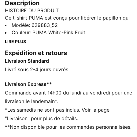
Description
HISTOIRE DU PRODUIT
Ce t-shirt PUMA est conçu pour libérer le papillon qui
sommeille en nous. Motif papillon imprimé en silicone
Modèle
:
629883_52
brillant, col effet déchiré et manches raglan
Couleur
:
PUMA White-Pink Fruit
contrastantes : il est fait pour les personnes qui osent
LIRE PLUS
être différentes. Avec PUMA, ton style décolle !
Expédition et retours
DÉTAILS
Livraison Standard
Coupe ajustée
Jersey simple
Livré sous 2-4 jours ouvrés.
Longueur normale
Col rond
Livraison Express**
Manches courtes
Commande avant 14h00 du lundi au vendredi pour une
Détails brandés PUMA
livraison le lendemain*.
PUMA Enfant et Adolescent : recommandé pour les
*Les samedis ne sont pas inclus. Voir la page
enfants âgés de 8 à 16 ans
"Livraison" pour plus de détails.
**Non disponible pour les commandes personnalisées.