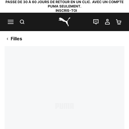
PASSE DE 30 À 60 JOURS DE RETOUR EN UN CLIC. AVEC UN COMPTE
PUMA SEULEMENT.
INSCRIS-TOI
RECHERCHE
LIVE CHAT
MON C
PA
PUMA.com
Filles