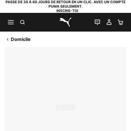
PASSE DE 30 À 60 JOURS DE RETOUR EN UN CLIC. AVEC UN COMPTE
PUMA SEULEMENT.
INSCRIS-TOI
RECHERCHE
LIVE CHAT
MON C
PA
PUMA.com
Domicile