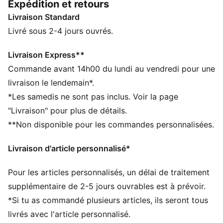
Expédition et retours
CARACTÉRISTIQUES + AVANTAGES
Livraison Standard
Confectionné avec un minimum de 20 % de coton
recyclé
Livré sous 2-4 jours ouvrés.
DÉTAILS
Coupe boxy
Livraison Express**
Tissu jersey simple
Commande avant 14h00 du lundi au vendredi pour une
Longueur normale
livraison le lendemain*.
Col rond
*Les samedis ne sont pas inclus. Voir la page
Manches courtes
"Livraison" pour plus de détails.
Détails brandés PUMA
**Non disponible pour les commandes personnalisées.
Livraison d'article personnalisé*
Pour les articles personnalisés, un délai de traitement
supplémentaire de 2-5 jours ouvrables est à prévoir.
*Si tu as commandé plusieurs articles, ils seront tous
livrés avec l'article personnalisé.