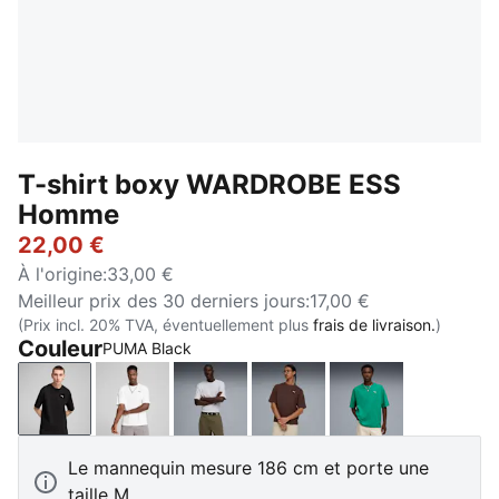
T-shirt boxy WARDROBE ESS
Homme
22,00 €
À l'origine
:
33,00 €
Meilleur prix des 30 derniers jours
:
17,00 €
(Prix incl. 20% TVA, éventuellement plus
frais de livraison.
)
Couleur
PUMA Black
PUMA Black
PUMA White
White Glow Heather
Chocolate Brown
Vibrant Green
Le mannequin mesure 186 cm et porte une
taille M.