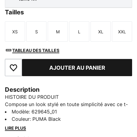
Tailles
XS
S
M
L
XL
XXL
Taille
Taille
Taille
Taille
Taille
Taille
TABLEAU DES TAILLES
AJOUTER AU PANIER
Ajouter aux favoris
Description
HISTOIRE DU PRODUIT
Compose un look stylé en toute simplicité avec ce t-
shirt coupe carrée. Il est parfait pour les journées de
Modèle
:
629645_01
détente ou les aventures improvisées. Montre ton
Couleur
:
PUMA Black
amour pour PUMA, et fais en sorte que chaque
LIRE PLUS
moment compte avec cet essentiel.