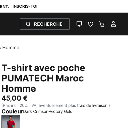
INSCRIS-TOI
ENT.
RECHERCHE
LIVE CHAT
FAVORIS 0
PANIER 0
MON
oc Homme
T-shirt avec poche
PUMATECH Maroc
Homme
45,00 €
(Prix incl. 20% TVA, éventuellement plus
frais de livraison.
)
Couleur
Dark Crimson-Victory Gold
Dark Crimson-Victory Gold