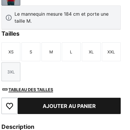
Le mannequin mesure 184 cm et porte une
taille M.
Tailles
XS
S
M
L
XL
XXL
Taille
Taille
Taille
Taille
Taille
Taille
3XL
Taille
TABLEAU DES TAILLES
AJOUTER AU PANIER
Ajouter aux favoris
Description