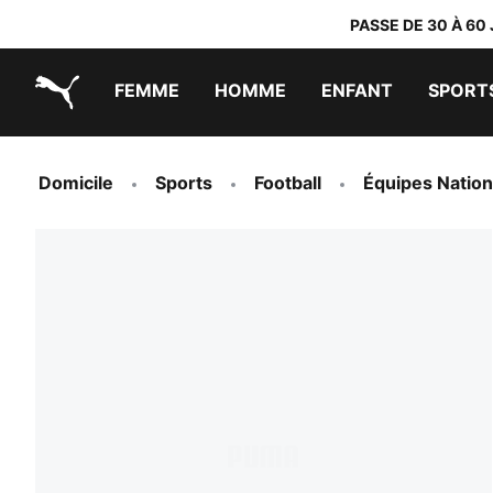
PASSE DE 30 À 60
FEMME
HOMME
ENFANT
SPORT
PUMA.com
PUMA x TRANSFORMERS
PUMA x DORA THE EXPLORER
Chaussures faciles à enfiler
Vêtements à moins de 40 €
Domicile
Sports
Football
Équipes Nation