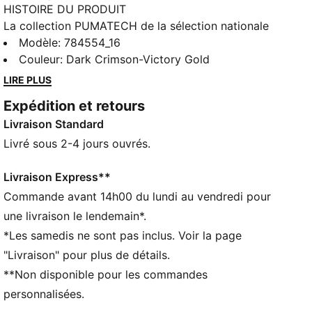
HISTOIRE DU PRODUIT
La collection PUMATECH de la sélection nationale
fusionne technologie de pointe et histoire du pays.
Modèle
:
784554_16
Conçue pour les vrais fans, cette pièce mise sur des
Couleur
:
Dark Crimson-Victory Gold
matières innovantes et des techniques de conception
LIRE PLUS
modernes pour offrir des performances optimales.
Expédition et retours
Confort, performance et style assurés.
Livraison Standard
CARACTÉRISTIQUES + AVANTAGES
GESTION DE L’HUMIDITÉ : Les tissus techniques
Livré sous 2-4 jours ouvrés.
dryCELL évacuent l'humidité pour t’aider à rester à
l'aise et au sec
Livraison Express**
DÉTAILS
Commande avant 14h00 du lundi au vendredi pour
Coupe : Régulière
une livraison le lendemain*.
Matière principale : Jersey simple
*Les samedis ne sont pas inclus. Voir la page
Col : Col rond
"Livraison" pour plus de détails.
Manches courtes
**Non disponible pour les commandes
Logos du club et de PUMA à la poitrine
personnalisées.