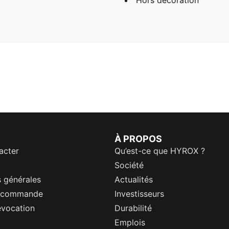
Hors décoration
À PROPOS
acter
Qu’est-ce que HYROX ?
Société
 générales
Actualités
a commande
Investisseurs
évocation
Durabilité
Emplois