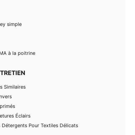
sey simple
A à la poitrine
TRETIEN
 Similaires
nvers
mprimés
tures Éclairs
 Détergents Pour Textiles Délicats