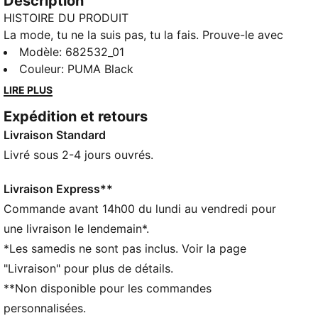
Description
HISTOIRE DU PRODUIT
La mode, tu ne la suis pas, tu la fais. Prouve-le avec
ce t-shirt doté d'un logo PUMA N° 1 imprimé en
Modèle
:
682532_01
caoutchouc. Conçu pour les personnes toujours en
Couleur
:
PUMA Black
mouvement, ce modèle allie style casual et codes
LIRE PLUS
signature de PUMA. Fais de chaque jour une
Expédition et retours
déclaration de style.
Livraison Standard
CARACTÉRISTIQUES + AVANTAGES
Confectionné avec un minimum de 20 % de coton
Livré sous 2-4 jours ouvrés.
recyclé
DÉTAILS
Livraison Express**
Coupe régulière
Commande avant 14h00 du lundi au vendredi pour
Jersey simple
une livraison le lendemain*.
Longueur normale
*Les samedis ne sont pas inclus. Voir la page
Col rond
"Livraison" pour plus de détails.
Manches courtes
**Non disponible pour les commandes
Détails brandés PUMA
personnalisées.