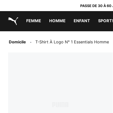
PASSE DE 30 À 60
FEMME
HOMME
ENFANT
SPORT
PUMA.com
PUMA x TRANSFORMERS
PUMA x DORA THE EXPLORER
Chaussures faciles à enfiler
Vêtements à moins de 40 €
Domicile
T-Shirt À Logo N° 1 Essentials Homme