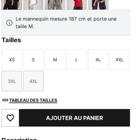
PUMA Black
PUMA White
Medium Gray Heather
For All Time Red
New Navy
Le mannequin mesure 187 cm et porte une
taille M.
Tailles
XS
S
M
L
XL
XXL
Taille
Taille
Taille
Taille
Taille
Taille
3XL
4XL
Taille
Taille
TABLEAU DES TAILLES
AJOUTER AU PANIER
Ajouter aux favoris