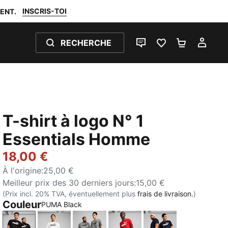
INSCRIS-TOI
ENT.
RECHERCHE
LIVE CHAT
FAVORIS 0
PANIER 0
MON
T-shirt à logo N° 1
Essentials Homme
18,00 €
À l'origine
:
25,00 €
Meilleur prix des 30 derniers jours
:
15,00 €
(Prix incl. 20% TVA, éventuellement plus
frais de livraison.
)
Couleur
PUMA Black